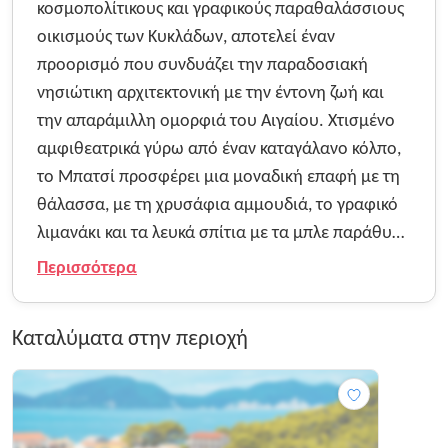
κοσμοπολίτικους και γραφικούς παραθαλάσσιους
οικισμούς των Κυκλάδων, αποτελεί έναν
προορισμό που συνδυάζει την παραδοσιακή
νησιώτικη αρχιτεκτονική με την έντονη ζωή και
την απαράμιλλη ομορφιά του Αιγαίου. Χτισμένο
αμφιθεατρικά γύρω από έναν καταγάλανο κόλπο,
το Μπατσί προσφέρει μια μοναδική επαφή με τη
θάλασσα, με τη χρυσάφια αμμουδιά, το γραφικό
λιμανάκι και τα λευκά σπίτια με τα μπλε παράθυρα
να δημιουργούν ένα σκηνικό απόλυτης
Περισσότερα
νησιώτικης γοητείας. Ο επισκέπτης που
περιηγείται στα σοκάκια του αντικρίζει ένα τοπίο
Καταλύματα στην περιοχή
που σφύζει από ζωή, με τις παραδοσιακές
ταβέρνες, τα καφέ και τα εμπορικά καταστήματα
να προσφέρουν μια αυθεντική εικόνα της
ανδριώτικης φιλοξενίας. Η αύρα του Μπατσίου