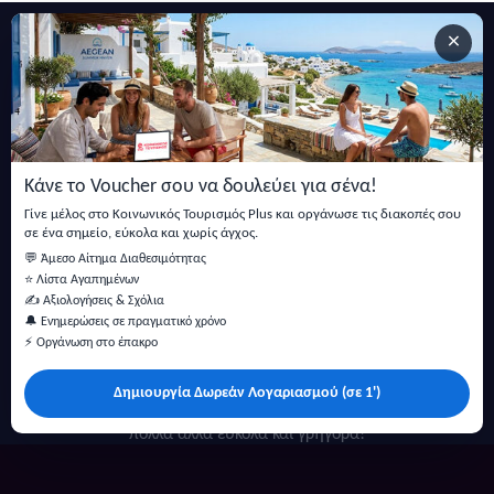
×
Εγγραφείτε στο newsletter μας
Μείνετε ενημερωμένοι με τις τελευταίες ειδήσεις, ανακοινώσεις
και άρθρα.
Κάνε το Voucher σου να δουλεύει για σένα!
Εγγραφή
Γίνε μέλος στο Κοινωνικός Τουρισμός Plus και οργάνωσε τις διακοπές σου
σε ένα σημείο, εύκολα και χωρίς άγχος.
💬 Άμεσο Αίτημα Διαθεσιμότητας
⭐ Λίστα Αγαπημένων
✍️ Αξιολογήσεις & Σχόλια
🔔 Ενημερώσεις σε πραγματικό χρόνο
⚡ Οργάνωση στο έπακρο
Δημιουργία Δωρεάν Λογαριασμού (σε 1')
Κάντε αναζήτηση για προσφορές σε ξενοδοχεία, σπίτια και
πολλά άλλα ευκολα και γρήγορα!