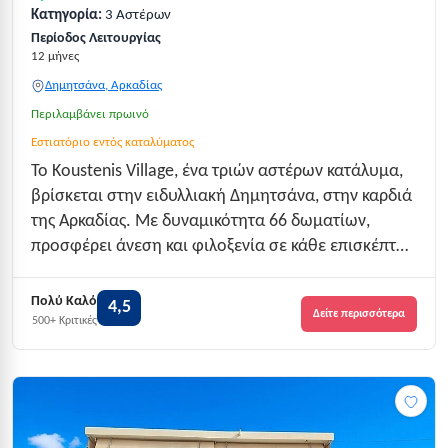
Κατηγορία:
3 Αστέρων
Περίοδος Λειτουργίας
12 μήνες
Δημητσάνα, Αρκαδίας
Περιλαμβάνει πρωινό
Εστιατόριο εντός καταλύματος
Το Koustenis Village, ένα τριών αστέρων κατάλυμα,
βρίσκεται στην ειδυλλιακή Δημητσάνα, στην καρδιά
της Αρκαδίας. Με δυναμικότητα 66 δωματίων,
προσφέρει άνεση και φιλοξενία σε κάθε επισκέπτη
που αναζητά ποιοτικές διακοπές. Η παραμονή σας
εδώ θα σας χαρίσει αξέχαστες στιγμές και
Πολύ Καλό
4,5
Δείτε περισσότερα
μοναδικές εμπειρίες, με τη βαθμολογία 4.5...
500+ Κριτικές