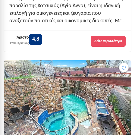
παραλία της Κοτσικιάς (Αγία Άννα), είναι η ιδανική
επιλογή για οικογένειες και ζευγάρια που
αναζητούν ποιοτικές και οικονομικές διακοπές. Με
βαθμολογία 4.8 στα 5 από περισσότερες από 120
κριτικές, το κατάλυμα αυτό προσφέρει μια
Άριστο
4,8
Δείτε περισσότερα
μοναδική εμπειρία φιλοξενίας, συνδυάζοντας...
120+ Κριτικές