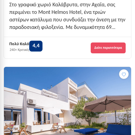
Στο γραφικό χωριό Καλάβρυτα, στην Αχαΐα, σας
περιμένει το Mont Helmos Hotel, ένα τριών
αστέρων κατάλυμα που συνδυάζει την άνεση με την
παραδοσιακή φιλοξενία. Με δυναμικότητα 69
δωματίων, το ξενοδοχείο προσφέρει ιδανικές
επιλογές για οικογένειες και ζευγάρια που
Πολύ Καλό
4,4
Δείτε περισσότερα
αναζητούν αξέχαστες διακοπές. Η βαθμολογία του
240+ Κριτικές
4.4 στα 5 α...