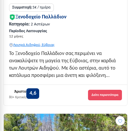
Συμμετοχή:
1€ / ημέρα
Ξενοδοχείο Παλλάδιον
Κατηγορία:
2 Αστέρων
Περίοδος Λειτουργίας
12 μήνες
Λουτρά Αιδηψού, Εύβοιας
Το Ξενοδοχείο Παλλάδιον σας περιμένει να
ανακαλύψετε τη μαγεία της Εύβοιας, στην καρδιά
των Λουτρών Αιδηψού. Με δύο αστέρια, αυτό το
κατάλυμα προσφέρει μια άνετη και φιλόξενη
ατμόσφαιρα, ιδανική για οικογένειες και ζευγάρια
που αναζητούν ποιοτικές διακοπές σε προσιτές
Άριστο
4,6
Δείτε περισσότερα
τιμές. Με δυναμικότητα 60 επισκεπτών, το
80+ Κριτικές
Παλλάδιον...