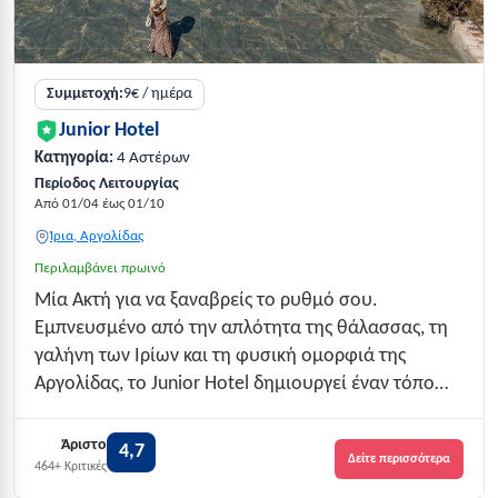
Συμμετοχή:
9€ / ημέρα
Junior Hotel
Κατηγορία:
4 Αστέρων
Περίοδος Λειτουργίας
Από 01/04 έως 01/10
Ίρια, Αργολίδας
Περιλαμβάνει πρωινό
Μία Ακτή για να ξαναβρείς το ρυθμό σου.
Εμπνευσμένο από την απλότητα της θάλασσας, τη
γαλήνη των Ιρίων και τη φυσική ομορφιά της
Αργολίδας, το Junior Hotel δημιουργεί έναν τόπο
φιλοξενίας όπου οι διακοπές αποκτούν ξανά την
ουσία τους.Εδώ, η δροσιά της θάλασσας συναντά
Άριστο
4,7
Δείτε περισσότερα
τον καθαρό αέρα του βουνού, οι μέρες ξεκινούν με
464+ Κριτικές
πρ...