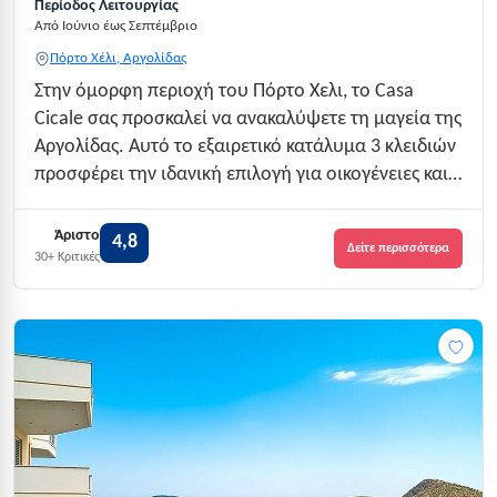
Περίοδος Λειτουργίας
Από Ιούνιο έως Σεπτέμβριο
Πόρτο Χέλι, Αργολίδας
Στην όμορφη περιοχή του Πόρτο Χελι, το Casa
Cicale σας προσκαλεί να ανακαλύψετε τη μαγεία της
Αργολίδας. Αυτό το εξαιρετικό κατάλυμα 3 κλειδιών
προσφέρει την ιδανική επιλογή για οικογένειες και
ζευγάρια που αναζητούν μια ποιοτική αλλά
οικονομική διαμονή. Με δυναμικότητα 33 ατόμων,
Άριστο
4,8
Δείτε περισσότερα
το Casa Cicale είναι το τέλειο μ...
30+ Κριτικές