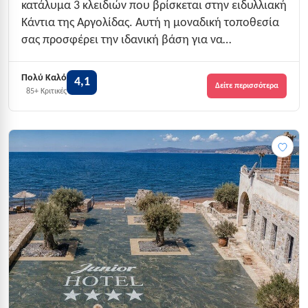
κατάλυμα 3 κλειδιών που βρίσκεται στην ειδυλλιακή
Κάντια της Αργολίδας. Αυτή η μοναδική τοποθεσία
σας προσφέρει την ιδανική βάση για να
εξερευνήσετε την περιοχή, ενώ η θερμή φιλοξενία
και οι εξαιρετικές παροχές του σας κάνουν να
Πολύ Καλό
4,1
Δείτε περισσότερα
νιώθετε σαν στο σπίτι σας. Με δυναμικότητα 28
85+ Κριτικές
ατό...