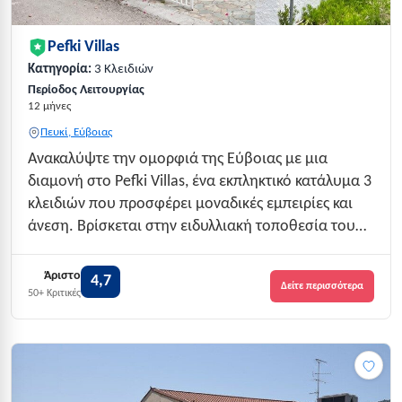
Pefki Villas
Κατηγορία:
3 Κλειδιών
Περίοδος Λειτουργίας
12 μήνες
Πευκί, Εύβοιας
Ανακαλύψτε την ομορφιά της Εύβοιας με μια
διαμονή στο Pefki Villas, ένα εκπληκτικό κατάλυμα 3
κλειδιών που προσφέρει μοναδικές εμπειρίες και
άνεση. Βρίσκεται στην ειδυλλιακή τοποθεσία του
Πεύκι, μόλις λίγα βήματα από την παραλία, το Pefki
Villas αποτελεί την ιδανική επιλογή για οικογένειες
Άριστο
4,7
Δείτε περισσότερα
και ζευγάρια που επιθυμ...
50+ Κριτικές