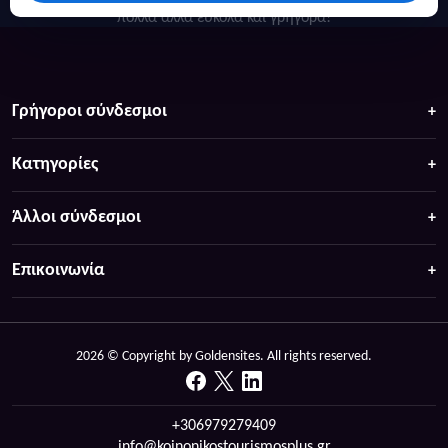
πολιτιστικούς θησαυρούς γίνεται ευκολότερη,
πολλά άλλα ευκολα και γρήγορα!
επιτρέποντας σε οικογένειες και μεμονωμένους
ταξιδιώτες να οργανώσουν τις εξορμήσεις τους
χωρίς το άγχος του υψηλού κόστους.
Γρήγοροι σύνδεσμοι
Η γειτνίαση με τον Αγιόκαμπο και τις ακτές της
Κατηγορίες
Βελίκας προσφέρει τη δυνατότητα για δροσερές
βουτιές στα πεντακάθαρα νερά του Αιγαίου,
Άλλοι σύνδεσμοι
συνδυάζοντας το βουνό με τη θάλασσα σε μια
μόνο μέρα. Η ύπαρξη για καταλύματα ΟΠΕΚΑ στην
Επικοινωνία
ευρύτερη περιοχή ενισχύει την εικόνα της Αγιάς
ως έναν από τους πιο φιλόξενους και
οργανωμένους προορισμούς για όσους
2026 © Copyright by Goldensites. All rights reserved.
αναζητούν την ανάπαυση και την αναζωογόνηση
σε ένα περιβάλλον που συνδυάζει την άγρια
+306979279409
ομορφιά του βουνού με τη γαλήνη της θάλασσας.
info@koinonikostourismosplus.gr