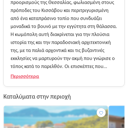
προορισμούς της Θεσσαλίας, φωλιασμένη στους
πρόποδες του Κισσάβου και περιτριγυρισμένη
από ένα καταπράσινο τοπίο που συνδυάζει
μοναδικά το βουνό με την εγγύτητα στη θάλασσα.
Η κωμόπολη αυτή διακρίνεται για την πλούσια
ιστορία της και την παραδοσιακή αρχιτεκτονική
της, με τα παλιά αρχοντικά και τις βυζαντινές
εκκλησίες να μαρτυρούν την ακμή που γνώρισε ο
τόπος κατά το παρελθόν. Οι επισκέπτες που
αναζητούν οικονομικές διακοπές βρίσκουν στην
Περισσότερα
περιοχή μια εξαιρετική επιλογή, καθώς η Αγιά
προσφέρει μια αυθεντική εμπειρία φιλοξενίας
Καταλύματα στην περιοχή
μακριά από τον μαζικό τουρισμό, διατηρώντας
ταυτόχρονα υψηλό επίπεδο υπηρεσιών. Η
στρατηγική της θέση την καθιστά ιδανικό
ορμητήριο για εξερεύνηση τόσο των ορεινών