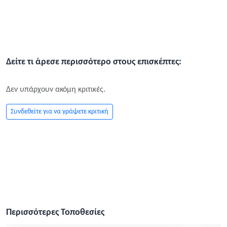
απόλαυση, ο κοινωνικός τουρισμός δίνει την
ευκαιρία σε ευρύτερες κοινωνικές ομάδες να
γνωρίσουν αυτόν τον ευλογημένο τόπο,
συμβάλλοντας στην ενίσχυση της τοπικής
οικονομίας και στην ανάδειξη των παραδοσιακών
Δείτε τι άρεσε περισσότερο στους επισκέπτες:
αξιών της θεσσαλικής γης. Στο πλαίσιο των
διαφόρων προγραμμάτων ενίσχυσης, όπως ο
Δεν υπάρχουν ακόμη κριτικές.
τουρισμός για όλους, η περιοχή έχει αναδειχθεί
Συνδεθείτε για να γράψετε κριτική
σε έναν ιδιαίτερα προσιτό προορισμό που δεν
στερείται σε τίποτα από την πολυτέλεια της
φύσης και της ιστορικής κληρονομιάς. Η πόλη
διατηρεί έναν μοναδικό χαρακτήρα που συνδυάζει
την ηρεμία του βουνού με τη ζωντάνια μιας
σύγχρονης κωμόπολης, προσφέροντας στον
επισκέπτη όλες τις ανέσεις που απαιτούνται για
Περισσότερες Τοποθεσίες
μια ευχάριστη διαμονή. Τα παλιά αρχοντικά,