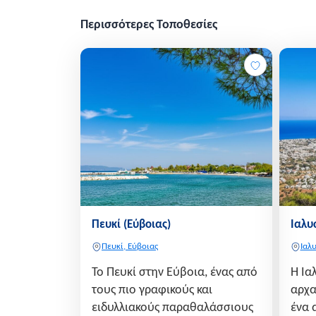
Περισσότερες Τοποθεσίες
Πευκί (Εύβοιας)
Ιαλυ
Πευκί, Εύβοιας
Ιαλ
Το Πευκί στην Εύβοια, ένας από
Η Ια
τους πιο γραφικούς και
αρχα
ειδυλλιακούς παραθαλάσσιους
ένα 