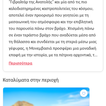
"Γιβραλτάρ της Ανατολής" και μία από τις πιο
καλοδιατηρημένες καστροπολιτείες του κόσμου,
αποτελεί έναν προορισμό που γοητεύει με τη
μεσαιωνική του ατμόσφαιρα και την επιβλητική
του παρουσία πάνω στον βράχο. Χτισμένη πάνω
σε έναν τεράστιο βράχο που αναδύεται μέσα από
τη θάλασσα και συνδέεται με τη στεριά μέσω μιας
γέφυρας, η Μονεμβασιά προσφέρει μια μοναδική
επαφή με την ιστορία, με τα πέτρινα αρχοντικά, τις
βυζαντινές εκκλησίες και τα δαιδαλώδη
Περισσότερα
καλντερίμια να δημιουργούν ένα σκηνικό
απόλυτης μεγαλοπρέπεια και ρομαντισμού. Ο
Καταλύματα στην περιοχή
επισκέπτης που περιηγείται στα σοκάκια της Κάτω
Πόλης αντικρίζει ένα τοπίο που σφύζει από ζωή
και τέχνη, με τις γκαλερί, τα παραδοσιακά
καφενεία και τα ιστορικά κτίρια να προσφέρουν