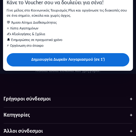
Κάνε το Voucher σου να δουλεύει για σένα!
Εγγραφή
Γίνε μέλος στο Κοινωνικός Τουρισμός Plus και οργάνωσε τις διακοπές σου
σε ένα σημείο, εύκολα και χωρίς άγχος.
💬 Άμεσο Αίτημα Διαθεσιμότητας
⭐ Λίστα Αγαπημένων
✍️ Αξιολογήσεις & Σχόλια
🔔 Ενημερώσεις σε πραγματικό χρόνο
⚡ Οργάνωση στο έπακρο
Δημιουργία Δωρεάν Λογαριασμού (σε 1')
Κάντε αναζήτηση για προσφορές σε ξενοδοχεία, σπίτια και
πολλά άλλα ευκολα και γρήγορα!
Γρήγοροι σύνδεσμοι
Κατηγορίες
Άλλοι σύνδεσμοι