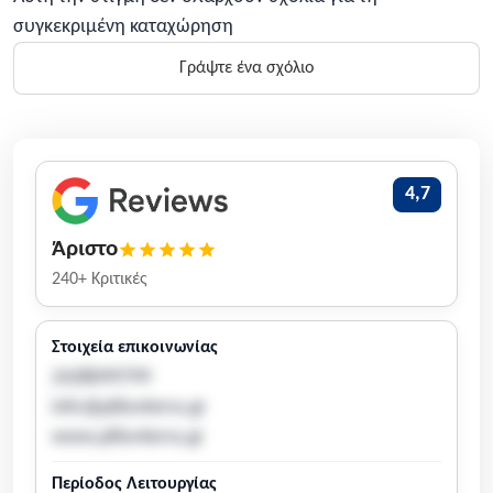
συγκεκριμένη καταχώρηση
Γράψτε ένα σχόλιο
4,7
Άριστο
240+ Κριτικές
Στοιχεία επικοινωνίας
2428099799
info@pilionterra.gr
www.pilionterra.gr
Περίοδος Λειτουργίας