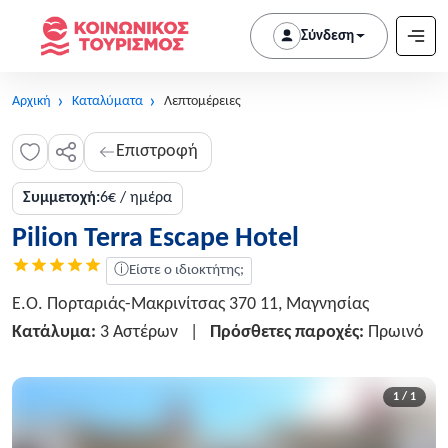
Σύνδεση
Αρχική
Καταλύματα
Λεπτομέρειες
Επιστροφή
Συμμετοχή:
6€ / ημέρα
Pilion Terra Escape Hotel
ⓘ
Είστε ο ιδιοκτήτης;
Ε.Ο. Πορταριάς-Μακρινίτσας 370 11, Μαγνησίας
Κατάλυμα:
3 Αστέρων
|
Πρόσθετες παροχές:
Πρωινό
1 / 1