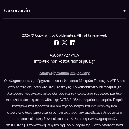
Επικοινωνία
2026 © Copyright by Goldensites. All rights reserved.
+306979279409
info@koinonikostourismosplus.gr
Απόκρυψη νομικής ενημέρωσης
Οι πληροφορίες προέρχονται από το δημόσιο Μητρώο Παρόχων ΔΥΠΑ και
από λοιπές δημόσια διαθέσιμες πηγές. Το koinonikostourismosplus.gr
λειτουργεί ως ανεξάρτητος οδηγός για τον κοινωνικό τουρισμό και δεν
αποτελεί επίσημη ιστοσελίδα της ΔΥΠΑ ή άλλου δημόσιου φορέα. Παρότι
καταβάλλεται προσπάθεια για την ορθότητα και ενημέρωση των
στοιχείων, δεν παρέχεται εγγύηση ως προς την ακρίβεια, πληρότητα ή
επικαιρότητά τους. Συνιστάται η επιβεβαίωση των πληροφοριών
απευθείας με το κατάλυμα ή τον αρμόδιο φορέα πριν από οποιαδήποτε