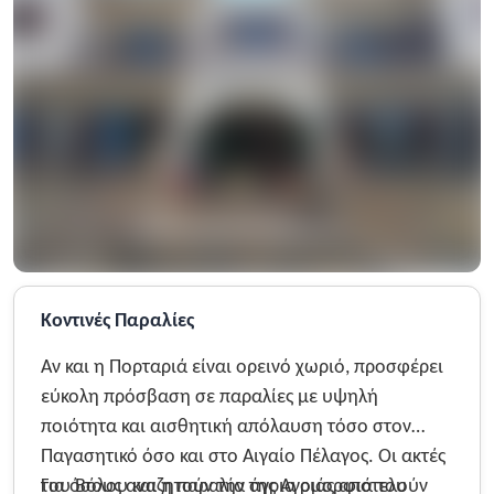
Κοντινές Παραλίες
Αν και η Πορταριά είναι ορεινό χωριό, προσφέρει
εύκολη πρόσβαση σε παραλίες με υψηλή
ποιότητα και αισθητική απόλαυση τόσο στον
Παγασητικό όσο και στο Αιγαίο Πέλαγος. Οι ακτές
του Βόλου και η παραλία της Αγριάς αποτελούν
Για όσους αναζητούν την άγρια ομορφιά του