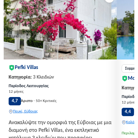
Pefki Villas
Συμμετ
Κατηγορία:
3 Κλειδιών
Mon
Περίοδος Λειτουργίας
Κατηγορ
12 μήνες
Περίοδος
·
4,7
Άριστο
50+ Κριτικές
12 μήνες
Πευκί, Εύβοιας
4,4
Π
Ανακαλύψτε την ομορφιά της Εύβοιας με μια
Καλάβρ
διαμονή στο Pefki Villas, ένα εκπληκτικό
Περιλαμβ