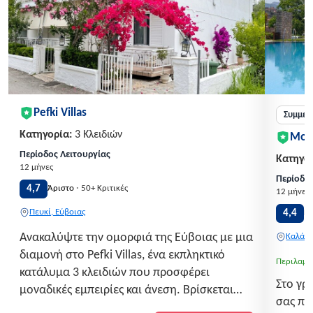
Pefki Villas
Συμμετ
Κατηγορία:
3 Κλειδιών
Mon
Περίοδος Λειτουργίας
Κατηγορ
12 μήνες
Περίοδος
·
4,7
Άριστο
50+ Κριτικές
12 μήνες
Πευκί, Εύβοιας
4,4
Π
Ανακαλύψτε την ομορφιά της Εύβοιας με μια
Καλάβρ
διαμονή στο Pefki Villas, ένα εκπληκτικό
Περιλαμβ
κατάλυμα 3 κλειδιών που προσφέρει
Στο γρ
μοναδικές εμπειρίες και άνεση. Βρίσκεται
σας πε
στην ειδυλλιακή τοποθεσία του Πεύκι, μόλις