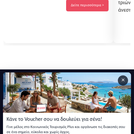
τριών 
λίγα βήματα από την παραλία, το Pefki Villas
Δείτε περισσότερα >
άνεση 
αποτελεί την ιδανική επιλογή...
δυναμι
προσφέ
και ζε
×
Εγγραφείτε στο newsletter μας
Μείνετε ενημερωμένοι με τις τελευταίες ειδήσεις, ανακοινώσεις
και άρθρα.
Κάνε το Voucher σου να δουλεύει για σένα!
Εγγραφή
Γίνε μέλος στο Κοινωνικός Τουρισμός Plus και οργάνωσε τις διακοπές σου
σε ένα σημείο, εύκολα και χωρίς άγχος.