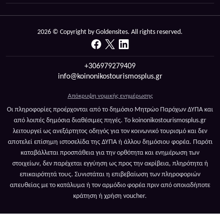
2026 © Copyright by Goldensites. All rights reserved.
+306979279409
info@koinonikostourismosplus.gr
Απόκρυψη νομικής ενημέρωσης
Οι πληροφορίες προέρχονται από το δημόσιο Μητρώο Παρόχων ΔΥΠΑ και
από λοιπές δημόσια διαθέσιμες πηγές. Το koinonikostourismosplus.gr
λειτουργεί ως ανεξάρτητος οδηγός για τον κοινωνικό τουρισμό και δεν
αποτελεί επίσημη ιστοσελίδα της ΔΥΠΑ ή άλλου δημόσιου φορέα. Παρότι
καταβάλλεται προσπάθεια για την ορθότητα και ενημέρωση των
στοιχείων, δεν παρέχεται εγγύηση ως προς την ακρίβεια, πληρότητα ή
επικαιρότητά τους. Συνιστάται η επιβεβαίωση των πληροφοριών
απευθείας με το κατάλυμα ή τον αρμόδιο φορέα πριν από οποιαδήποτε
κράτηση ή χρήση voucher.