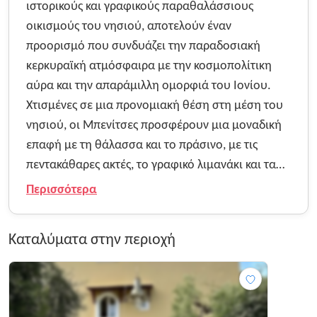
ιστορικούς και γραφικούς παραθαλάσσιους
οικισμούς του νησιού, αποτελούν έναν
προορισμό που συνδυάζει την παραδοσιακή
κερκυραϊκή ατμόσφαιρα με την κοσμοπολίτικη
αύρα και την απαράμιλλη ομορφιά του Ιονίου.
Χτισμένες σε μια προνομιακή θέση στη μέση του
νησιού, οι Μπενίτσες προσφέρουν μια μοναδική
επαφή με τη θάλασσα και το πράσινο, με τις
πεντακάθαρες ακτές, το γραφικό λιμανάκι και τα
πέτρινα σπίτια να δημιουργούν ένα σκηνικό
Περισσότερα
απόλυτης χαλάρωσης και γοητείας. Ο επισκέπτης
που περιηγείται στα σοκάκια του παλιού χωριού
Καταλύματα στην περιοχή
αντικρίζει ένα τοπίο που σφύζει από γαλήνη και
ιστορία, με τις παραδοσιακές ταβέρνες, τα καφέ
και το Μουσείο Θαλάσσης να προσφέρουν μια
αυθεντική εικόνα της κερκυραϊκής φιλοξενίας. Η