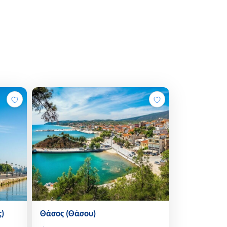
ε την εντυπωσιακή αμμώδη παραλία του,
ναντά το γαλάζιο της θάλασσας. Η
τη θάλασσα αποτελεί το μεγαλύτερο
ς, κάνοντας τον τόπο ιδανικό προορισμό
χρόνου και για κάθε είδους ταξιδιώτη που
μπειρία.
η της Ζαγοράς ολοκληρώνει την εμπειρία
πικές ταβέρνες να σερβίρουν αυθεντικές
σισμένες στα αγνά προϊόντα της γης. Το
παραδοσιακές πίτες με χειροποίητο
 με τοπικά κρέατα αποτελούν τη βάση της
α γλυκά του κουταλιού από τα φημισμένα
άληξη σε κάθε γεύμα. Οι κάτοικοι του
η ζεστή τους φιλοξενία, προσφέροντας
ζωής που συνδυάζει τον σεβασμό στην
)
Θάσος (Θάσου)