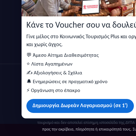
Κάνε το Voucher σου να δουλεύ
Κάντε αναζήτηση για προσφορές σε ξενοδοχεία,
σπίτια και πολλά άλλα ευκολα και γρήγορα!
Γίνε μέλος στο Κοινωνικός Τουρισμός Plus και ο
και χωρίς άγχος.
💬 Άμεσο Αίτημα Διαθεσιμότητας
⭐ Λίστα Αγαπημένων
✍️ Αξιολογήσεις & Σχόλια
2026 © Copyright by Goldensites. All rights reserved.
🔔 Ενημερώσεις σε πραγματικό χρόνο
⚡ Οργάνωση στο έπακρο
Δημιουργία Δωρεάν Λογαριασμού (σε 1')
Οι πληροφορίες προέρχονται από το δημόσιο Μητρώο Παρόχ
τουρισμό και δεν αποτελεί επίσημη ιστοσελίδα της ΔΥΠΑ
προς την ακρίβεια, πληρότητα ή επικαιρότητά τους.