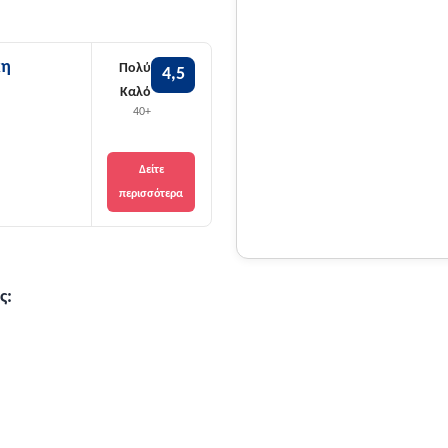
ευκαιρία για αναζωογόνη
απολαύσουν την ποιότητα
Πολλοί ταξιδιώτες επιλέ
κη
Πολύ
4,5
να οργανώσουν την απόδ
Καλό
καταλύματα που εξασφαλ
40+
πηλιορείτικη φύση, συνδ
υποδομής με τη γαλήνη 
Δείτε
περισσότερα
Μέσα από τη στήριξη που
κοινωνικού τουρισμού έ
κοινωνικά καταλύματα της
ς:
ζεστή φιλοξενία και την
τουρισμός για όλους έχε
Ζαγοράς ως έναν από του
οικογένειες και συνταξι
από τα μεγάλα τουριστικ