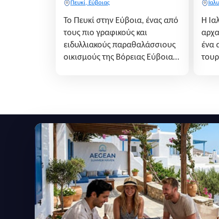
Πευκί, Εύβοιας
Ιαλ
Το Πευκί στην Εύβοια, ένας από
Η Ια
τους πιο γραφικούς και
αρχα
ειδυλλιακούς παραθαλάσσιους
ένα 
οικισμούς της Βόρειας Εύβοιας,
τουρ
αποτελεί έναν προορισμό που
αποτ
γοητεύει με τον συνδυασμό του
συνδ
καταπράσινου πευκοδάσους και
ιστο
της απέραντης αμμουδιάς του
σύγχ
Αιγαίου. Χτισμένο σε μια
υποδ
προνομιακή τοποθεσία
βορε
απέναν...
η πε
Εγγραφείτε στο newsletter μας
Μείνετε ενημερωμένοι με τις τελευταίες ειδήσεις,