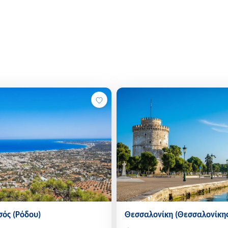
βρίσκεται το Χορευτό, μ
όπου η παρθένα φύση συ
σύνδεση του βουνού με 
πλεονέκτημα της περιοχή
για όλες τις εποχές του 
αναζητά την αυθεντική ε
Η γαστρονομική παράδοσ
της επίσκεψης, με τις το
πηλιορείτικες γεύσεις βα
περίφημο σπετζοφάι, οι 
φύλλο και τα μαγειρευτά
τοπικής κουζίνας, ενώ τ
μήλα είναι η ιδανική κατ
χωριού φημίζονται για τ
μια αυθεντική εμπειρία 
σός (Ρόδου)
Θεσσαλονίκη (Θεσσαλονίκης