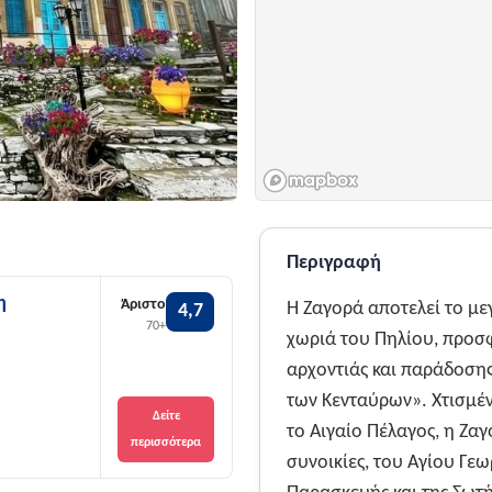
Περιγραφή
η
Άριστο
Η Ζαγορά αποτελεί το με
4,7
70+
χωριά του Πηλίου, προσ
αρχοντιάς και παράδοσης
των Κενταύρων». Χτισμέ
Δείτε
το Αιγαίο Πέλαγος, η Ζαγ
περισσότερα
συνοικίες, του Αγίου Γεω