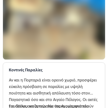
Κοντινές Παραλίες
Αν και η Πορταριά είναι ορεινό χωριό, προσφέρει
εύκολη πρόσβαση σε παραλίες με υψηλή
ποιότητα και αισθητική απόλαυση τόσο στον
Παγασητικό όσο και στο Αιγαίο Πέλαγος. Οι ακτές
του Βόλου και η παραλία της Αγριάς αποτελούν
Για όσους αναζητούν την άγρια ομορφιά του