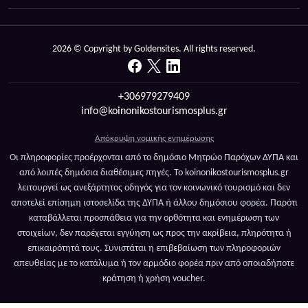
2026 © Copyright by Goldensites. All rights reserved.
+306979279409
info@koinonikostourismosplus.gr
Απόκρυψη νομικής ενημέρωσης
Οι πληροφορίες προέρχονται από το δημόσιο Μητρώο Παρόχων ΔΥΠΑ και
από λοιπές δημόσια διαθέσιμες πηγές. Το koinonikostourismosplus.gr
λειτουργεί ως ανεξάρτητος οδηγός για τον κοινωνικό τουρισμό και δεν
αποτελεί επίσημη ιστοσελίδα της ΔΥΠΑ ή άλλου δημόσιου φορέα. Παρότι
καταβάλλεται προσπάθεια για την ορθότητα και ενημέρωση των
στοιχείων, δεν παρέχεται εγγύηση ως προς την ακρίβεια, πληρότητα ή
επικαιρότητά τους. Συνιστάται η επιβεβαίωση των πληροφοριών
απευθείας με το κατάλυμα ή τον αρμόδιο φορέα πριν από οποιαδήποτε
κράτηση ή χρήση voucher.