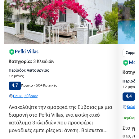
Pefki Villas
Συμμετ
Κατηγορία:
3 Κλειδιών
Mon
Περίοδος Λειτουργίας
Κατηγορ
12 μήνες
Περίοδος
·
4,7
Άριστο
50+ Κριτικές
12 μήνες
Πευκί, Εύβοιας
4,4
Π
Ανακαλύψτε την ομορφιά της Εύβοιας με μια
Καλάβρ
διαμονή στο Pefki Villas, ένα εκπληκτικό
Περιλαμβ
κατάλυμα 3 κλειδιών που προσφέρει
Στο γρ
μοναδικές εμπειρίες και άνεση. Βρίσκεται
σας πε
στην ειδυλλιακή τοποθεσία του Πεύκι, μόλις