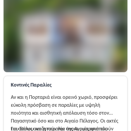
Κοντινές Παραλίες
Αν και η Πορταριά είναι ορεινό χωριό, προσφέρει
εύκολη πρόσβαση σε παραλίες με υψηλή
ποιότητα και αισθητική απόλαυση τόσο στον
Παγασητικό όσο και στο Αιγαίο Πέλαγος. Οι ακτές
του Βόλου και η παραλία της Αγριάς αποτελούν
Για όσους αναζητούν την άγρια ομορφιά του