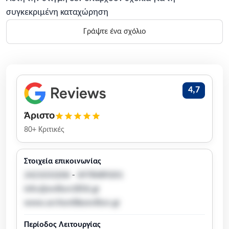
συγκεκριμένη καταχώρηση
Γράψτε ένα σχόλιο
4,7
Άριστο
80+ Κριτικές
Στοιχεία επικοινωνίας
2421033206
-
6978489201
info@evilion1856.gr
www.archontikoevilion.gr
Περίοδος Λειτουργίας