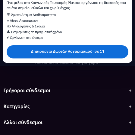
Γίνε μέλος στο Κοινωνικός Τουρισμός Plus και οργάνωσε τις διακοπές σου
σε ένα σημείο, εύκολα και χωρίς άγχος.
💬 Άμεσο Αίτημα Διαθεσιμότητας
⭐ Λίστα Αγαπημένων
✍️ Αξιολογήσεις & Σχόλια
🔔 Ενημερώσεις σε πραγματικό χρόνο
⚡ Οργάνωση στο έπακρο
Δημιουργία Δωρεάν Λογαριασμού (σε 1')
Κάντε αναζήτηση για προσφορές σε ξενοδοχεία, σπίτια και
πολλά άλλα ευκολα και γρήγορα!
Γρήγοροι σύνδεσμοι
Κατηγορίες
Άλλοι σύνδεσμοι