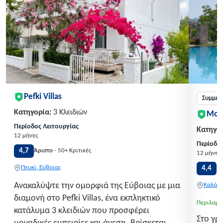
Pefki Villas
Συμμετ
Κατηγορία:
3 Κλειδιών
Mon
Περίοδος Λειτουργίας
Κατηγορ
12 μήνες
Περίοδος
·
4,7
Άριστο
50+ Κριτικές
12 μήνες
Πευκί, Εύβοιας
4,4
Π
Ανακαλύψτε την ομορφιά της Εύβοιας με μια
Καλάβρ
διαμονή στο Pefki Villas, ένα εκπληκτικό
Περιλαμβ
κατάλυμα 3 κλειδιών που προσφέρει
Στο γρ