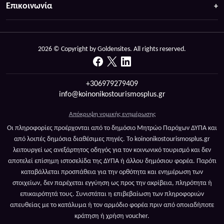
Επικοινωνία
2026 © Copyright by Goldensites. All rights reserved.
+306979279409
info@koinonikostourismosplus.gr
Απόκρυψη νομικής ενημέρωσης
Οι πληροφορίες προέρχονται από το δημόσιο Μητρώο Παρόχων ΔΥΠΑ και
από λοιπές δημόσια διαθέσιμες πηγές. Το koinonikostourismosplus.gr
λειτουργεί ως ανεξάρτητος οδηγός για τον κοινωνικό τουρισμό και δεν
αποτελεί επίσημη ιστοσελίδα της ΔΥΠΑ ή άλλου δημόσιου φορέα. Παρότι
καταβάλλεται προσπάθεια για την ορθότητα και ενημέρωση των
στοιχείων, δεν παρέχεται εγγύηση ως προς την ακρίβεια, πληρότητα ή
επικαιρότητά τους. Συνιστάται η επιβεβαίωση των πληροφοριών
απευθείας με το κατάλυμα ή τον αρμόδιο φορέα πριν από οποιαδήποτε
κράτηση ή χρήση voucher.