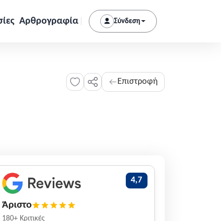
σίες
Αρθρογραφία
Σύνδεση
Επιστροφή
4,7
Άριστο
180+ Κριτικές