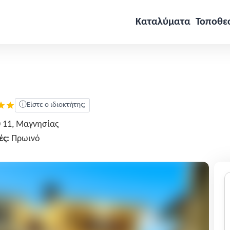
Καταλύματα
Τοποθε
ⓘ
Είστε ο ιδιοκτήτης;
0 11, Μαγνησίας
ές:
Πρωινό