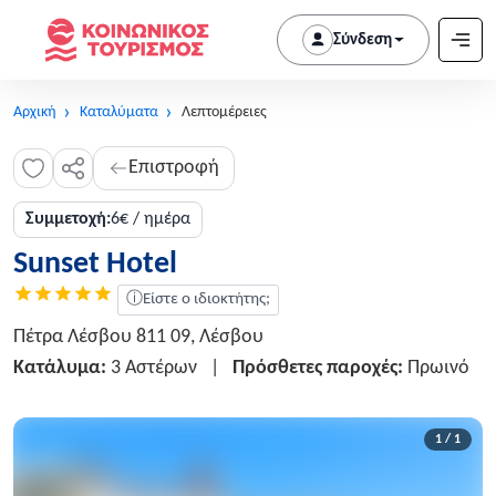
Σύνδεση
Αρχική
Καταλύματα
Λεπτομέρειες
Επιστροφή
Συμμετοχή:
6€ / ημέρα
Sunset Hotel
ⓘ
Είστε ο ιδιοκτήτης;
Πέτρα Λέσβου 811 09, Λέσβου
Κατάλυμα:
3 Αστέρων
|
Πρόσθετες παροχές:
Πρωινό
1 / 1