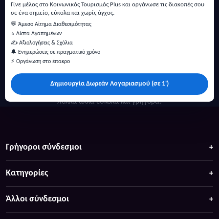
Γίνε μέλος στο Κοινωνικός Τουρισμός Plus και οργάνωσε τις διακοπές σου
σε ένα σημείο, εύκολα και χωρίς άγχος.
💬 Άμεσο Αίτημα Διαθεσιμότητας
⭐ Λίστα Αγαπημένων
✍️ Αξιολογήσεις & Σχόλια
🔔 Ενημερώσεις σε πραγματικό χρόνο
⚡ Οργάνωση στο έπακρο
Δημιουργία Δωρεάν Λογαριασμού (σε 1')
Κάντε αναζήτηση για προσφορές σε ξενοδοχεία, σπίτια και
πολλά άλλα ευκολα και γρήγορα!
Γρήγοροι σύνδεσμοι
Κατηγορίες
Άλλοι σύνδεσμοι