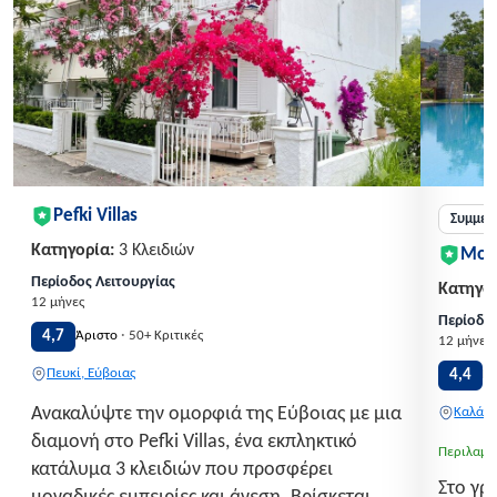
Pefki Villas
Συμμετ
Κατηγορία:
3 Κλειδιών
Mon
Περίοδος Λειτουργίας
Κατηγορ
12 μήνες
Περίοδος
·
4,7
Άριστο
50+ Κριτικές
12 μήνες
Πευκί, Εύβοιας
4,4
Π
Ανακαλύψτε την ομορφιά της Εύβοιας με μια
Καλάβρ
διαμονή στο Pefki Villas, ένα εκπληκτικό
Περιλαμβ
κατάλυμα 3 κλειδιών που προσφέρει
Στο γρ