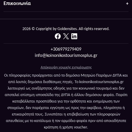
Επικοινωνία
2026 © Copyright by Goldensites. All rights reserved.
+306979279409
info@koinonikostourismosplus.gr
Απόκρυψη νομικής ενημέρωσης
Οι πληροφορίες προέρχονται από το δημόσιο Μητρώο Παρόχων ΔΥΠΑ και
από λοιπές δημόσια διαθέσιμες πηγές. Το koinonikostourismosplus.gr
λειτουργεί ως ανεξάρτητος οδηγός για τον κοινωνικό τουρισμό και δεν
αποτελεί επίσημη ιστοσελίδα της ΔΥΠΑ ή άλλου δημόσιου φορέα. Παρότι
καταβάλλεται προσπάθεια για την ορθότητα και ενημέρωση των
στοιχείων, δεν παρέχεται εγγύηση ως προς την ακρίβεια, πληρότητα ή
επικαιρότητά τους. Συνιστάται η επιβεβαίωση των πληροφοριών
απευθείας με το κατάλυμα ή τον αρμόδιο φορέα πριν από οποιαδήποτε
κράτηση ή χρήση voucher.