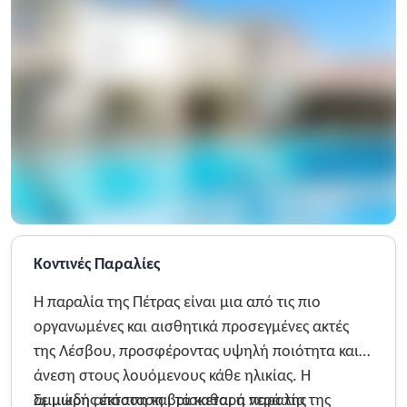
Κοντινές Παραλίες
Η παραλία της Πέτρας είναι μια από τις πιο
οργανωμένες και αισθητικά προσεγμένες ακτές
της Λέσβου, προσφέροντας υψηλή ποιότητα και
άνεση στους λουόμενους κάθε ηλικίας. Η
αμμώδης έκταση και τα καθαρά νερά της
Σε μικρή απόσταση βρίσκεται η παραλία της