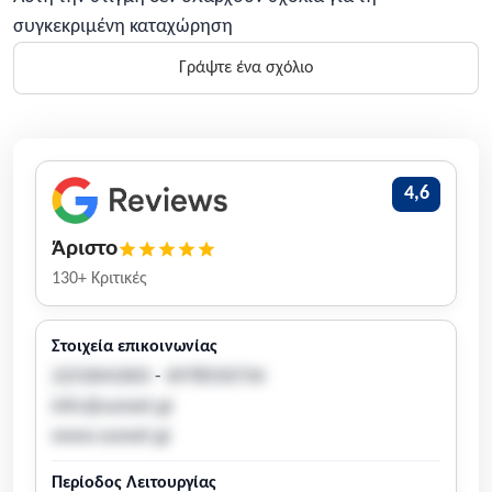
συγκεκριμένη καταχώρηση
Γράψτε ένα σχόλιο
4,6
Άριστο
130+ Κριτικές
Στοιχεία επικοινωνίας
2253041003
-
6978550734
info@sunset.gr
www.sunset.gr
Περίοδος Λειτουργίας