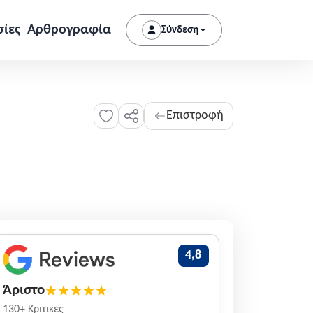
σίες
Αρθρογραφία
Σύνδεση
Επιστροφή
4,8
Άριστο
130+ Κριτικές