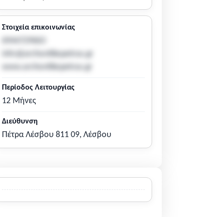
Στοιχεία επικοινωνίας
6944729663
info@archontikopetras.gr
www.archontikopetras.gr
Περίοδος Λειτουργίας
12 Μήνες
Διεύθυνση
Πέτρα Λέσβου 811 09, Λέσβου