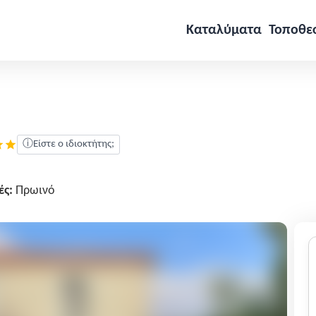
Καταλύματα
Τοποθε
ⓘ
Είστε ο ιδιοκτήτης;
ές:
Πρωινό