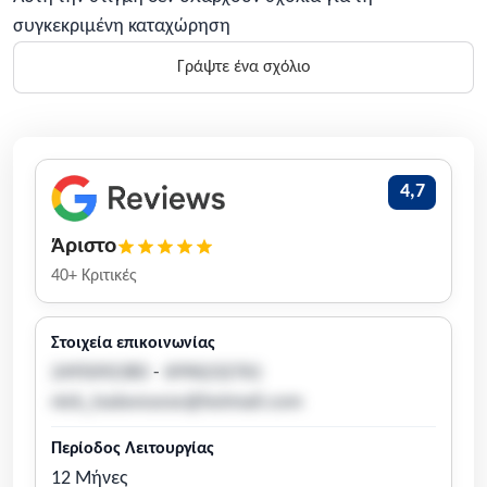
συγκεκριμένη καταχώρηση
Γράψτε ένα σχόλιο
4,7
Άριστο
40+ Κριτικές
Στοιχεία επικοινωνίας
2495092383
-
6996232761
nick_tsalavouras@hotmail.com
Περίοδος Λειτουργίας
12 Μήνες