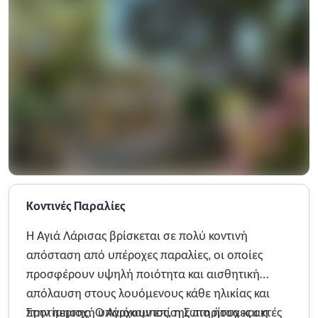
Κοντινές Παραλίες
Η Αγιά Λάρισας βρίσκεται σε πολύ κοντινή
απόσταση από υπέροχες παραλίες, οι οποίες
προσφέρουν υψηλή ποιότητα και αισθητική
απόλαυση στους λουόμενους κάθε ηλικίας και
προτίμησης. Ο Αγιόκαμπος, η Σωτηρίτσα και η
Στην περιοχή υπάρχουν επίσης πιο ήσυχες ακτές