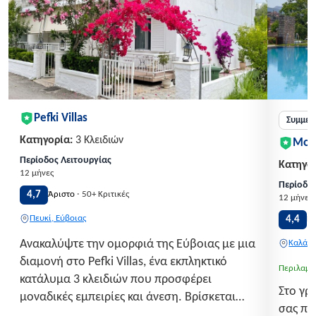
Pefki Villas
Συμμετ
Κατηγορία:
3 Κλειδιών
Mon
Περίοδος Λειτουργίας
Κατηγορ
12 μήνες
Περίοδος
·
4,7
Άριστο
50+ Κριτικές
12 μήνες
Πευκί, Εύβοιας
4,4
Π
Ανακαλύψτε την ομορφιά της Εύβοιας με μια
Καλάβρ
διαμονή στο Pefki Villas, ένα εκπληκτικό
Περιλαμβ
κατάλυμα 3 κλειδιών που προσφέρει
Στο γρ
μοναδικές εμπειρίες και άνεση. Βρίσκεται
σας πε
στην ειδυλλιακή τοποθεσία του Πεύκι, μόλις