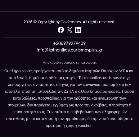
2026 © Copyright by Goldensites. All rights reserved.
+306979279409
info@koinonikostourismosplus.gr
Απόκρυψη νομικής ενημέρωσης
Οι πληροφορίες προέρχονται από το δημόσιο Μητρώο Παρόχων ΔΥΠΑ και
από λοιπές δημόσια διαθέσιμες πηγές. Το koinonikostourismosplus.gr
λειτουργεί ως ανεξάρτητος οδηγός για τον κοινωνικό τουρισμό και δεν
αποτελεί επίσημη ιστοσελίδα της ΔΥΠΑ ή άλλου δημόσιου φορέα. Παρότι
καταβάλλεται προσπάθεια για την ορθότητα και ενημέρωση των
στοιχείων, δεν παρέχεται εγγύηση ως προς την ακρίβεια, πληρότητα ή
επικαιρότητά τους. Συνιστάται η επιβεβαίωση των πληροφοριών
απευθείας με το κατάλυμα ή τον αρμόδιο φορέα πριν από οποιαδήποτε
κράτηση ή χρήση voucher.