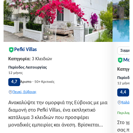
Pefki Villas
Συμμετ
Κατηγορία:
3 Κλειδιών
Mon
Περίοδος Λειτουργίας
Κατηγορ
12 μήνες
Περίοδος
·
4,7
Άριστο
50+ Κριτικές
12 μήνες
Πευκί, Εύβοιας
4,4
Π
Ανακαλύψτε την ομορφιά της Εύβοιας με μια
Καλάβρ
διαμονή στο Pefki Villas, ένα εκπληκτικό
Περιλαμβ
κατάλυμα 3 κλειδιών που προσφέρει
Στο γρ
μοναδικές εμπειρίες και άνεση. Βρίσκεται
σας πε
στην ειδυλλιακή τοποθεσία του Πεύκι, μόλις