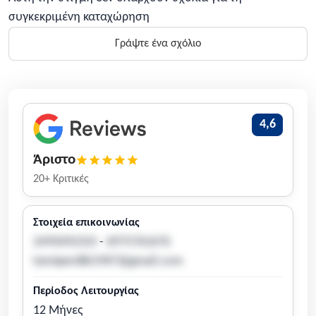
συγκεκριμένη καταχώρηση
Γράψτε ένα σχόλιο
4,6
Άριστο
20+ Κριτικές
Στοιχεία επικοινωνίας
2495092333
-
6975761676
tzeniperdiki1967@gmail.com
Περίοδος Λειτουργίας
12 Μήνες