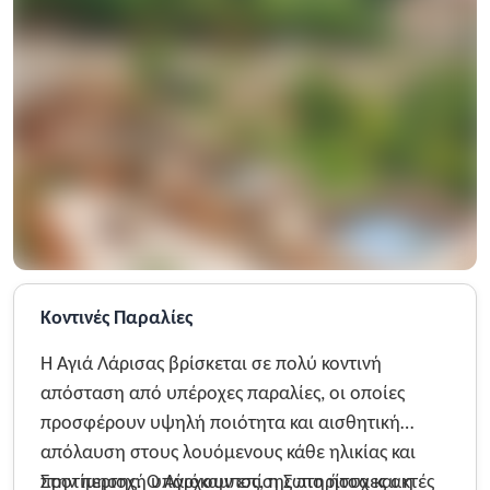
Κοντινές Παραλίες
Η Αγιά Λάρισας βρίσκεται σε πολύ κοντινή
απόσταση από υπέροχες παραλίες, οι οποίες
προσφέρουν υψηλή ποιότητα και αισθητική
απόλαυση στους λουόμενους κάθε ηλικίας και
προτίμησης. Ο Αγιόκαμπος, η Σωτηρίτσα και η
Στην περιοχή υπάρχουν επίσης πιο ήσυχες ακτές