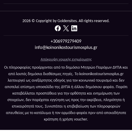
2026 © Copyright by Goldensites. All rights reserved.
+306979279409
info@koinonikostourismosplus.gr
Απόκρυψη νομικής ενημέρωσης
Οι πληροφορίες προέρχονται από το δημόσιο Μητρώο Παρόχων ΔΥΠΑ και
από λοιπές δημόσια διαθέσιμες πηγές. Το koinonikostourismosplus.gr
λειτουργεί ως ανεξάρτητος οδηγός για τον κοινωνικό τουρισμό και δεν
αποτελεί επίσημη ιστοσελίδα της ΔΥΠΑ ή άλλου δημόσιου φορέα. Παρότι
καταβάλλεται προσπάθεια για την ορθότητα και ενημέρωση των
στοιχείων, δεν παρέχεται εγγύηση ως προς την ακρίβεια, πληρότητα ή
επικαιρότητά τους. Συνιστάται η επιβεβαίωση των πληροφοριών
απευθείας με το κατάλυμα ή τον αρμόδιο φορέα πριν από οποιαδήποτε
κράτηση ή χρήση voucher.