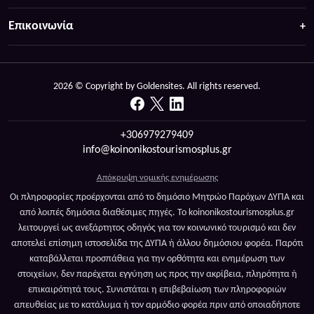
Επικοινωνία
2026 © Copyright by Goldensites. All rights reserved.
+306979279409
info@koinonikostourismosplus.gr
Απόκρυψη νομικής ενημέρωσης
Οι πληροφορίες προέρχονται από το δημόσιο Μητρώο Παρόχων ΔΥΠΑ και
από λοιπές δημόσια διαθέσιμες πηγές. Το koinonikostourismosplus.gr
λειτουργεί ως ανεξάρτητος οδηγός για τον κοινωνικό τουρισμό και δεν
αποτελεί επίσημη ιστοσελίδα της ΔΥΠΑ ή άλλου δημόσιου φορέα. Παρότι
καταβάλλεται προσπάθεια για την ορθότητα και ενημέρωση των
στοιχείων, δεν παρέχεται εγγύηση ως προς την ακρίβεια, πληρότητα ή
επικαιρότητά τους. Συνιστάται η επιβεβαίωση των πληροφοριών
απευθείας με το κατάλυμα ή τον αρμόδιο φορέα πριν από οποιαδήποτε