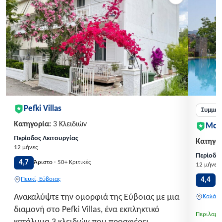
Pefki Villas
Συμμετ
Κατηγορία:
3 Κλειδιών
Mon
Περίοδος Λειτουργίας
Κατηγορ
12 μήνες
Περίοδος
·
4,7
Άριστο
50+ Κριτικές
12 μήνες
Πευκί, Εύβοιας
4,4
Π
Ανακαλύψτε την ομορφιά της Εύβοιας με μια
Καλάβρ
διαμονή στο Pefki Villas, ένα εκπληκτικό
Περιλαμβ