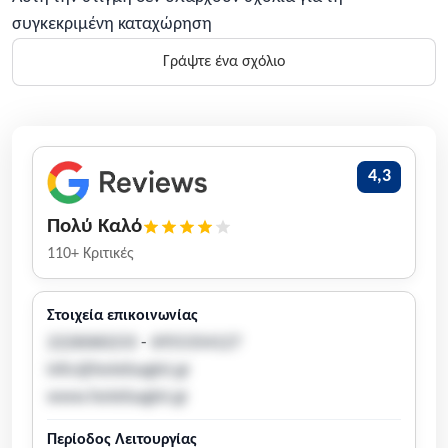
συγκεκριμένη καταχώρηση
Γράψτε ένα σχόλιο
4,3
Πολύ Καλό
110+ Κριτικές
Στοιχεία επικοινωνίας
2226060233
-
6955354127
info@hotelsagini.gr
www.hotelsagini.gr
Περίοδος Λειτουργίας