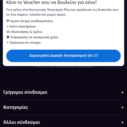
Κάνε το Voucher σου να δουλεύει για σένα!
Εγγραφή
Γίνε μέλος στο Κοινωνικός Τουρισμός Plus και οργάνωσε τις διακοπές σου
σε ένα σημείο, εύκολα και χωρίς άγχος.
💬 Άμεσο Αίτημα Διαθεσιμότητας
⭐ Λίστα Αγαπημένων
✍️ Αξιολογήσεις & Σχόλια
🔔 Ενημερώσεις σε πραγματικό χρόνο
⚡ Οργάνωση στο έπακρο
Δημιουργία Δωρεάν Λογαριασμού (σε 1')
Κάντε αναζήτηση για προσφορές σε ξενοδοχεία, σπίτια και
πολλά άλλα ευκολα και γρήγορα!
Γρήγοροι σύνδεσμοι
Κατηγορίες
Άλλοι σύνδεσμοι