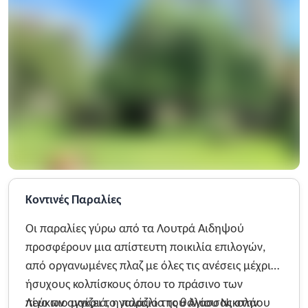
Κοντινές Παραλίες
Οι παραλίες γύρω από τα Λουτρά Αιδηψού
προσφέρουν μια απίστευτη ποικιλία επιλογών,
από οργανωμένες πλαζ με όλες τις ανέσεις μέχρι
ήσυχους κολπίσκους όπου το πράσινο των
πεύκων αγγίζει το γαλάζιο της θάλασσας στην
Λίγο πιο μακριά, η παραλία του Αγίου Νικολάου