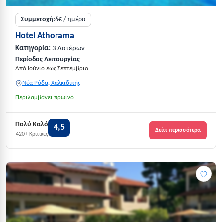
Συμμετοχή:
6€ / ημέρα
Hotel Athorama
Κατηγορία:
3 Αστέρων
Περίοδος Λειτουργίας
Από Ιούνιο έως Σεπτέμβριο
Νέα Ρόδα, Χαλκιδικής
Περιλαμβάνει πρωινό
Πολύ Καλό
4,5
Δείτε περισσότερα
420+ Κριτικές