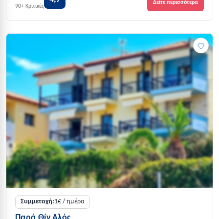
Δείτε περισσότερα
90+ Κριτικές
Συμμετοχή:
1€ / ημέρα
Παρά Θίν Αλός