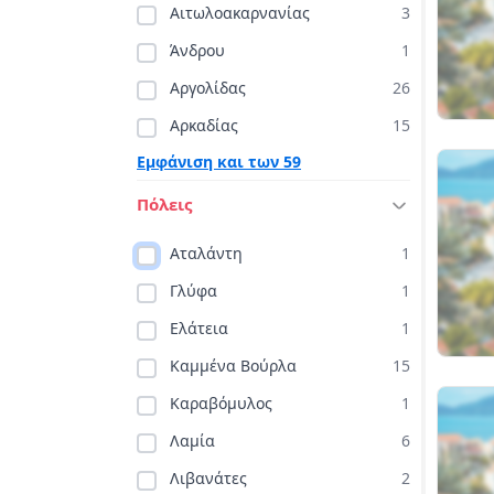
Αιτωλοακαρνανίας
3
Άνδρου
1
Αργολίδας
26
Αρκαδίας
15
Εμφάνιση και των 59
Πόλεις
Αταλάντη
1
Γλύφα
1
Ελάτεια
1
Καμμένα Βούρλα
15
Καραβόμυλος
1
Λαμία
6
Λιβανάτες
2