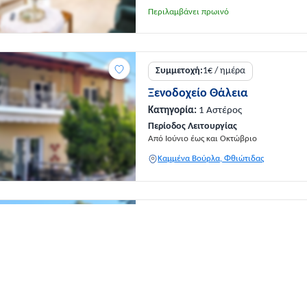
Περιλαμβάνει πρωινό
Συμμετοχή:
1€ / ημέρα
Ξενοδοχείο Θάλεια
Κατηγορία:
1 Αστέρος
Περίοδος Λειτουργίας
Από Ιούνιο έως και Οκτώβριο
Καμμένα Βούρλα, Φθιώτιδας
Συμμετοχή:
2€ / ημέρα
Villa Zoi Ενοικιαζόμενα Δωμάτ
Κατηγορία:
3 Κλειδιών
Περίοδος Λειτουργίας
Από 01/05/2026 έως 31/05/2026
Μώλος, Φθιώτιδας