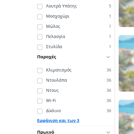
Λουτρά Υπάτης
5
Μοσχοχώρι
1
Μώλος
1
Πελασγία
1
Στυλίδα
1
Παροχές
Κλιματισμός
36
Ντουλάπα
36
Ντους
36
Wi-Fi
36
Δίκλινο
36
Εμφάνιση και των 3
Πρωινό