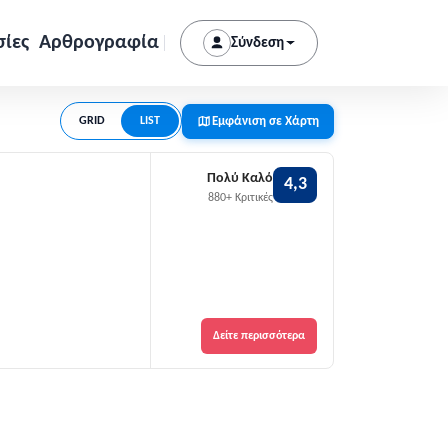
σίες
Αρθρογραφία
Σύνδεση
Εμφάνιση σε Χάρτη
GRID
LIST
Πολύ Καλό
4,3
880+ Κριτικές
Δείτε περισσότερα