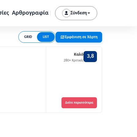
σίες
Αρθρογραφία
Σύνδεση
Εμφάνιση σε Χάρτη
GRID
LIST
Καλό
3,8
280+ Κριτικές
Δείτε περισσότερα