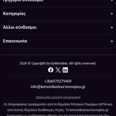
Γρήγοροι σύνδεσμοι
Κατηγορίες
Άλλοι σύνδεσμοι
Επικοινωνία
2026 © Copyright by Goldensites. All rights reserved.
+306979279409
info@koinonikostourismosplus.gr
Απόκρυψη νομικής ενημέρωσης
Οι πληροφορίες προέρχονται από το δημόσιο Μητρώο Παρόχων ΔΥΠΑ και
από λοιπές δημόσια διαθέσιμες πηγές. Το koinonikostourismosplus.gr
λειτουργεί ως ανεξάρτητος οδηγός για τον κοινωνικό τουρισμό και δεν