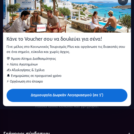
×
Εγγραφείτε στο newsletter μας
Μείνετε ενημερωμένοι με τις τελευταίες ειδήσεις, ανακοινώσεις
και άρθρα.
Κάνε το Voucher σου να δουλεύει για σένα!
Εγγραφή
Γίνε μέλος στο Κοινωνικός Τουρισμός Plus και οργάνωσε τις διακοπές σου
σε ένα σημείο, εύκολα και χωρίς άγχος.
💬 Άμεσο Αίτημα Διαθεσιμότητας
⭐ Λίστα Αγαπημένων
✍️ Αξιολογήσεις & Σχόλια
🔔 Ενημερώσεις σε πραγματικό χρόνο
⚡ Οργάνωση στο έπακρο
Δημιουργία Δωρεάν Λογαριασμού (σε 1')
Κάντε αναζήτηση για προσφορές σε ξενοδοχεία, σπίτια και
πολλά άλλα ευκολα και γρήγορα!