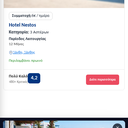
Συμμετοχή:
6€ / ημέρα
Hotel Nestos
Κατηγορία:
3 Αστέρων
Περίοδος Λειτουργίας
12 Μήνες
Ξάνθη, Ξάνθης
Περιλαμβάνει πρωινό
Πολύ Καλό
4,2
Δείτε περισσότερα
480+ Κριτικές