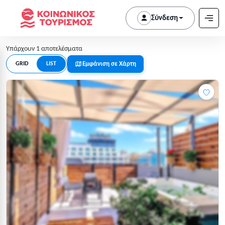
Σύνδεση
Υπάρχουν 1 αποτελέσματα
Εμφάνιση σε Χάρτη
GRID
LIST