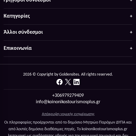
Γρήγοροι σύνδεσμοι
Κατηγορίες
Άλλοι σύνδεσμοι
Επικοινωνία
2026 © Copyright by Goldensites. All rights reserved.
+306979279409
info@koinonikostourismosplus.gr
Απόκρυψη νομικής ενημέρωσης
Οι πληροφορίες προέρχονται από το δημόσιο Μητρώο Παρόχων ΔΥΠΑ και
από λοιπές δημόσια διαθέσιμες πηγές. Το koinonikostourismosplus.gr
λειτουργεί ως ανεξάρτητος οδηγός για τον κοινωνικό τουρισμό και δεν