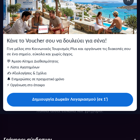
×
Εγγραφείτε στο newsletter μας
Μείνετε ενημερωμένοι με τις τελευταίες ειδήσεις, ανακοινώσεις
και άρθρα.
Κάνε το Voucher σου να δουλεύει για σένα!
Εγγραφή
Γίνε μέλος στο Κοινωνικός Τουρισμός Plus και οργάνωσε τις διακοπές σου
σε ένα σημείο, εύκολα και χωρίς άγχος.
💬 Άμεσο Αίτημα Διαθεσιμότητας
⭐ Λίστα Αγαπημένων
✍️ Αξιολογήσεις & Σχόλια
🔔 Ενημερώσεις σε πραγματικό χρόνο
⚡ Οργάνωση στο έπακρο
Δημιουργία Δωρεάν Λογαριασμού (σε 1')
Κάντε αναζήτηση για προσφορές σε ξενοδοχεία, σπίτια και
πολλά άλλα ευκολα και γρήγορα!