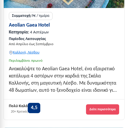
Συμμετοχή:
9€ / ημέρα
Aeolian Gaea Hotel
Κατηγορία:
4 Αστέρων
Περίοδος Λειτουργίας
Από Απρίλιο έως Σεπτέμβριο
Καλλονή, Λέσβου
Περιλαμβάνει πρωινό
Ανακαλύψτε το Aeolian Gaea Hotel, ένα εξαιρετικό
κατάλυμα 4 αστέρων στην καρδιά της Σκάλα
Καλλονής, στη μαγευτική Λέσβο. Με δυναμικότητα
48 δωματίων, αυτό το ξενοδοχείο είναι ιδανικό για
οικογένειες και ζευγάρια που αναζητούν άνεση και
ποιότητα σε προσιτές τιμές. Η τοποθεσία του
Πολύ Καλό
4,5
Δείτε περισσότερα
προσφέρει εύκολη πρόσβαση στις όμο...
20+ Κριτικές