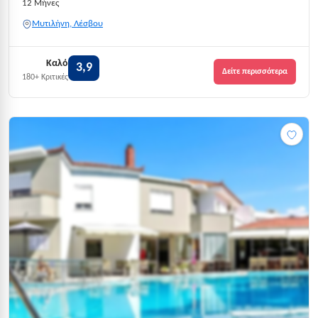
12 Μήνες
Μυτιλήνη, Λέσβου
Καλό
3,9
Δείτε περισσότερα
180+ Κριτικές