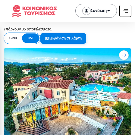
Σύνδεση
Υπάρχουν 35 αποτελέσματα
Εμφάνιση σε Χάρτη
GRID
LIST