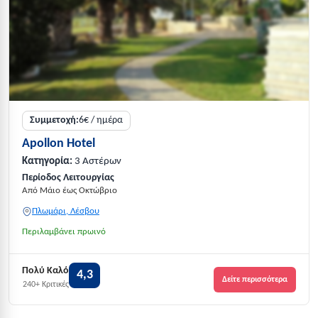
Συμμετοχή:
6€ / ημέρα
Apollon Hotel
Κατηγορία:
3 Αστέρων
Περίοδος Λειτουργίας
Από Μάιο έως Οκτώβριο
Πλωμάρι, Λέσβου
Περιλαμβάνει πρωινό
Πολύ Καλό
4,3
Δείτε περισσότερα
240+ Κριτικές