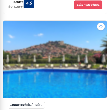
Άριστο
4,6
Δείτε περισσότερα
480+ Κριτικές
Συμμετοχή:
6€ / ημέρα