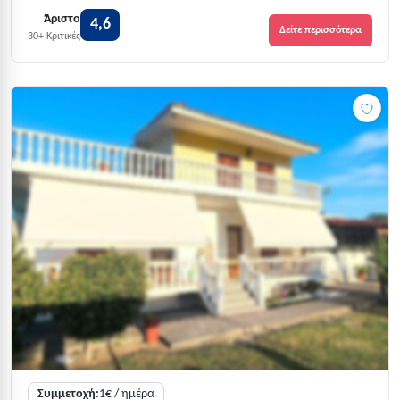
Άριστο
4,6
Δείτε περισσότερα
30+ Κριτικές
Συμμετοχή:
1€ / ημέρα