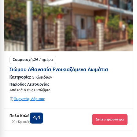
Συμμετοχή:
2€ / ημέρα
Σιώμου Αθανασία Ενοικιαζόμενα Δωμάτια
Κατηγορία:
3 Κλειδιών
Περίοδος Λειτουργίας
Από Μάιο έως Οκτώβριο
Πυργετός, Λάρισας
Πολύ Καλό
4,4
Δείτε περισσότερα
20+ Κριτικές