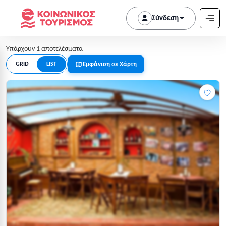
Σύνδεση
Υπάρχουν 1 αποτελέσματα
Εμφάνιση σε Χάρτη
GRID
LIST