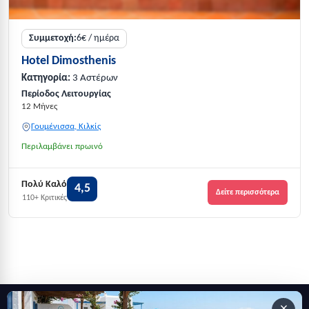
Συμμετοχή:
6€ / ημέρα
Hotel Dimosthenis
Κατηγορία:
3 Αστέρων
Περίοδος Λειτουργίας
12 Μήνες
Γουμένισσα, Κιλκίς
Περιλαμβάνει πρωινό
Πολύ Καλό
4,5
Δείτε περισσότερα
110+ Κριτικές