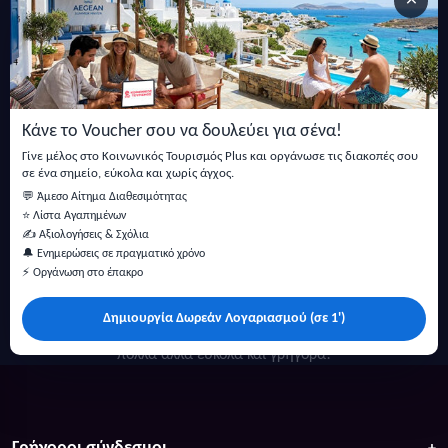
×
Εγγραφείτε στο newsletter μας
Μείνετε ενημερωμένοι με τις τελευταίες ειδήσεις, ανακοινώσεις
και άρθρα.
Κάνε το Voucher σου να δουλεύει για σένα!
Εγγραφή
Γίνε μέλος στο Κοινωνικός Τουρισμός Plus και οργάνωσε τις διακοπές σου
σε ένα σημείο, εύκολα και χωρίς άγχος.
💬 Άμεσο Αίτημα Διαθεσιμότητας
⭐ Λίστα Αγαπημένων
✍️ Αξιολογήσεις & Σχόλια
🔔 Ενημερώσεις σε πραγματικό χρόνο
⚡ Οργάνωση στο έπακρο
Δημιουργία Δωρεάν Λογαριασμού (σε 1')
Κάντε αναζήτηση για προσφορές σε ξενοδοχεία, σπίτια και
πολλά άλλα ευκολα και γρήγορα!