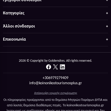
Γρήγοροι σύνδεσμοι
Κατηγορίες
Άλλοι σύνδεσμοι
Επικοινωνία
2026 © Copyright by Goldensites. All rights reserved.
+306979279409
info@koinonikostourismosplus.gr
Απόκρυψη νομικής ενημέρωσης
Οι πληροφορίες προέρχονται από το δημόσιο Μητρώο Παρόχων ΔΥΠΑ και
από λοιπές δημόσια διαθέσιμες πηγές. Το koinonikostourismosplus.gr
λειτουργεί ως ανεξάρτητος οδηγός για τον κοινωνικό τουρισμό και δεν