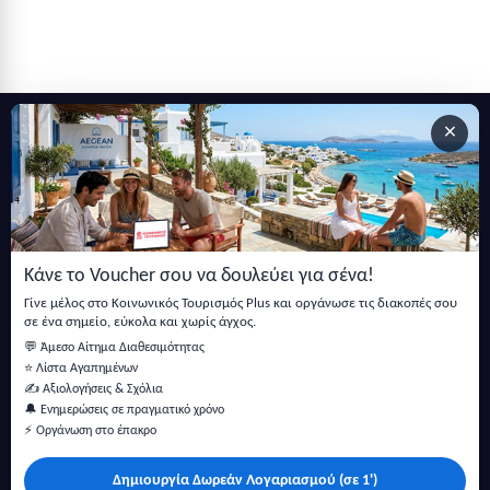
×
Εγγραφείτε στο newsletter μας
Μείνετε ενημερωμένοι με τις τελευταίες ειδήσεις, ανακοινώσεις
και άρθρα.
Κάνε το Voucher σου να δουλεύει για σένα!
Εγγραφή
Γίνε μέλος στο Κοινωνικός Τουρισμός Plus και οργάνωσε τις διακοπές σου
σε ένα σημείο, εύκολα και χωρίς άγχος.
💬 Άμεσο Αίτημα Διαθεσιμότητας
⭐ Λίστα Αγαπημένων
✍️ Αξιολογήσεις & Σχόλια
🔔 Ενημερώσεις σε πραγματικό χρόνο
⚡ Οργάνωση στο έπακρο
Δημιουργία Δωρεάν Λογαριασμού (σε 1')