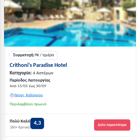
Συμμετοχή:
9€ / ημέρα
Crithoni's Paradise Hotel
Κατηγορία:
4 Αστέρων
Περίοδος Λειτουργίας
Από 15/05 έως 30/09
Λέρος, Καλύμνου
Περιλαμβάνει πρωινό
Πολύ Καλό
4,3
Δείτε περισσότερα
260+ Κριτικές