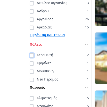
Αιτωλοακαρνανίας
3
Άνδρου
1
Αργολίδας
26
Αρκαδίας
15
Εμφάνιση και των 59
Πόλεις
Κεραμωτή
2
Κρηνίδες
1
Μουσθένη
1
Νέα Πέραμος
1
Παροχές
Κλιματισμός
5
Ντουλάπα
5