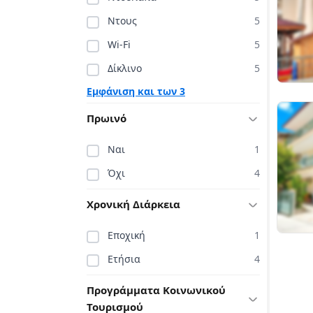
Ντους
5
Wi-Fi
5
Δίκλινο
5
Εμφάνιση και των 3
Πρωινό
Ναι
1
Όχι
4
Χρονική Διάρκεια
Εποχική
1
Ετήσια
4
Προγράμματα Κοινωνικού
Τουρισμού