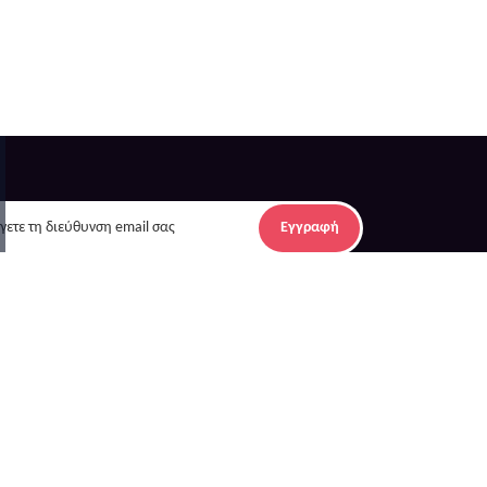
Εγγραφή
λοι σύνδεσμοι
Επικοινωνία
θρογραφία
Επικοινωνία
ές
οκτήτες Καταλυμάτων