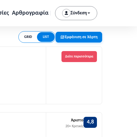
σίες
Αρθρογραφία
Σύνδεση
Εμφάνιση σε Χάρτη
GRID
LIST
Δείτε περισσότερα
Άριστο
4,8
20+ Κριτικές