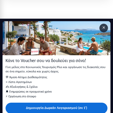
×
Εγγραφείτε στο newsletter μας
Μείνετε ενημερωμένοι με τις τελευταίες ειδήσεις, ανακοινώσεις
και άρθρα.
Κάνε το Voucher σου να δουλεύει για σένα!
Εγγραφή
Γίνε μέλος στο Κοινωνικός Τουρισμός Plus και οργάνωσε τις διακοπές σου
σε ένα σημείο, εύκολα και χωρίς άγχος.
💬 Άμεσο Αίτημα Διαθεσιμότητας
⭐ Λίστα Αγαπημένων
✍️ Αξιολογήσεις & Σχόλια
🔔 Ενημερώσεις σε πραγματικό χρόνο
⚡ Οργάνωση στο έπακρο
Δημιουργία Δωρεάν Λογαριασμού (σε 1')
Κάντε αναζήτηση για προσφορές σε ξενοδοχεία, σπίτια και