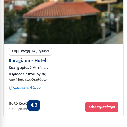
Συμμετοχή:
1€ / ημέρα
Karagiannis Hotel
Κατηγορία:
2 Αστέρων
Περίοδος Λειτουργίας
Από Μάιο έως Οκτώβριο
Λιμενάρια, Θάσου
Πολύ Καλό
4,3
Δείτε περισσότερα
150+ Κριτικές