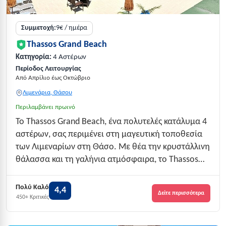
Συμμετοχή:
9€ / ημέρα
Thassos Grand Beach
Κατηγορία:
4 Αστέρων
Περίοδος Λειτουργίας
Από Απρίλιο έως Οκτώβριο
Λιμενάρια, Θάσου
Περιλαμβάνει πρωινό
Το Thassos Grand Beach, ένα πολυτελές κατάλυμα 4
αστέρων, σας περιμένει στη μαγευτική τοποθεσία
των Λιμεναρίων στη Θάσο. Με θέα την κρυστάλλινη
θάλασσα και τη γαλήνια ατμόσφαιρα, το Thassos
Grand Beach αποτελεί την ιδανική επιλογή για
οικογένειες και ζευγάρια που επιθυμούν να
Πολύ Καλό
4,4
Δείτε περισσότερα
αποδράσουν σε ένα ειδυλλιακό περιβάλλον. Με...
450+ Κριτικές