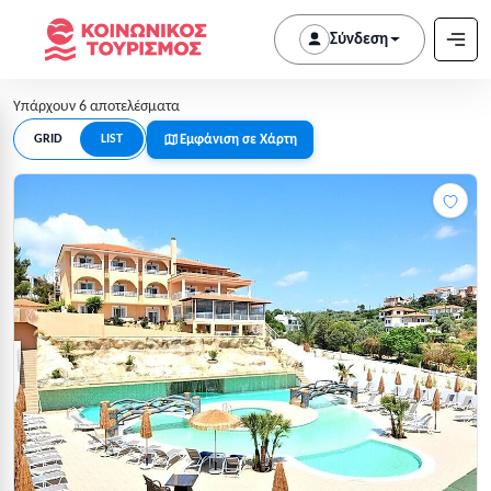
Σύνδεση
Υπάρχουν 6 αποτελέσματα
Εμφάνιση σε Χάρτη
GRID
LIST