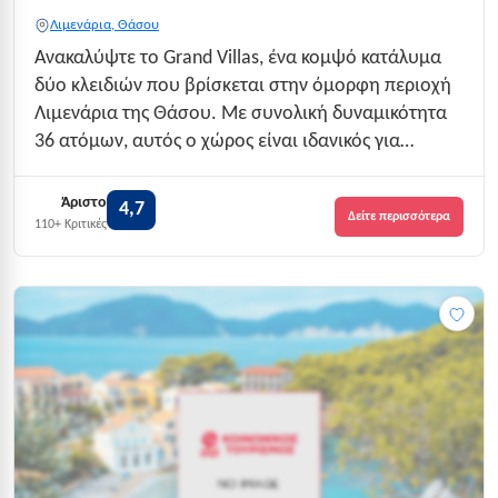
Λιμενάρια, Θάσου
Ανακαλύψτε το Grand Villas, ένα κομψό κατάλυμα
δύο κλειδιών που βρίσκεται στην όμορφη περιοχή
Λιμενάρια της Θάσου. Με συνολική δυναμικότητα
36 ατόμων, αυτός ο χώρος είναι ιδανικός για
οικογένειες και ζευγάρια που αναζητούν μια άνετη
και προσιτή διαμονή. Η τοποθεσία του προσφέρει
Άριστο
4,7
Δείτε περισσότερα
εύκολη πρόσβαση στις παραλίες και τα αξι...
110+ Κριτικές