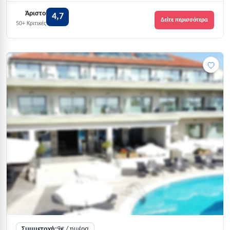
Άριστο
4,7
Δείτε περισσότερα
50+ Κριτικές
Συμμετοχή:
9€ / ημέρα