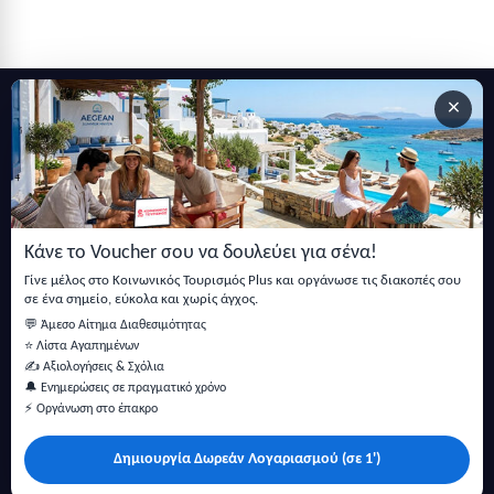
×
Εγγραφείτε στο newsletter μας
Μείνετε ενημερωμένοι με τις τελευταίες ειδήσεις, ανακοινώσεις
και άρθρα.
Κάνε το Voucher σου να δουλεύει για σένα!
Εγγραφή
Γίνε μέλος στο Κοινωνικός Τουρισμός Plus και οργάνωσε τις διακοπές σου
σε ένα σημείο, εύκολα και χωρίς άγχος.
💬 Άμεσο Αίτημα Διαθεσιμότητας
⭐ Λίστα Αγαπημένων
✍️ Αξιολογήσεις & Σχόλια
🔔 Ενημερώσεις σε πραγματικό χρόνο
⚡ Οργάνωση στο έπακρο
Δημιουργία Δωρεάν Λογαριασμού (σε 1')
Κάντε αναζήτηση για προσφορές σε ξενοδοχεία, σπίτια και