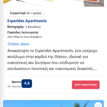
Συμμετοχή:
1€ / ημέρα
Esperides Apartments
Κατηγορία:
1 Κλειδιού
Περίοδος Λειτουργίας
Από Μάρτιο έως Νοέμβριο
Θάσος, Θάσου
Ανακαλύψτε το Esperides Apartments, ένα υπέροχο
κατάλυμα στην καρδιά της Θάσου, ιδανικό για
οικογένειες και ζευγάρια που επιθυμούν να
απολαύσουν ποιοτικές και οικονομικές διακοπές.
Βρίσκεται στη Σκάλα Ποταμιάς, προσφέροντας
εύκολη πρόσβαση στις υπέροχες παραλίες και τα
Άριστο
4,6
Δείτε περισσότερα
γραφικά τοπία του νησιού. Με δυναμικότητα 17...
90+ Κριτικές