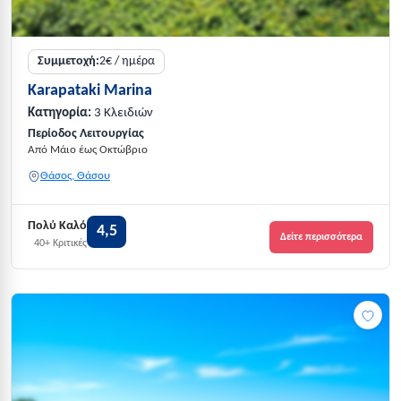
Συμμετοχή:
2€ / ημέρα
Karapataki Marina
Κατηγορία:
3 Κλειδιών
Περίοδος Λειτουργίας
Από Μάιο έως Οκτώβριο
Θάσος, Θάσου
Πολύ Καλό
4,5
Δείτε περισσότερα
40+ Κριτικές