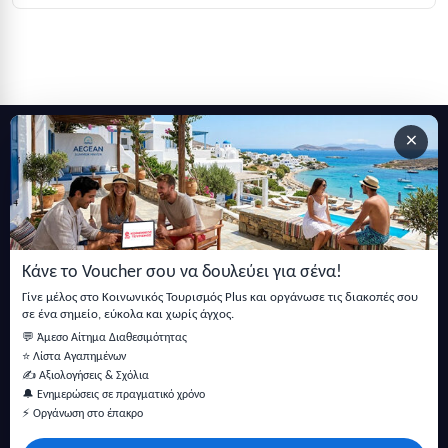
×
Εγγραφείτε στο newsletter μας
Μείνετε ενημερωμένοι με τις τελευταίες ειδήσεις, ανακοινώσεις
και άρθρα.
Κάνε το Voucher σου να δουλεύει για σένα!
Εγγραφή
Γίνε μέλος στο Κοινωνικός Τουρισμός Plus και οργάνωσε τις διακοπές σου
σε ένα σημείο, εύκολα και χωρίς άγχος.
💬 Άμεσο Αίτημα Διαθεσιμότητας
⭐ Λίστα Αγαπημένων
✍️ Αξιολογήσεις & Σχόλια
🔔 Ενημερώσεις σε πραγματικό χρόνο
⚡ Οργάνωση στο έπακρο