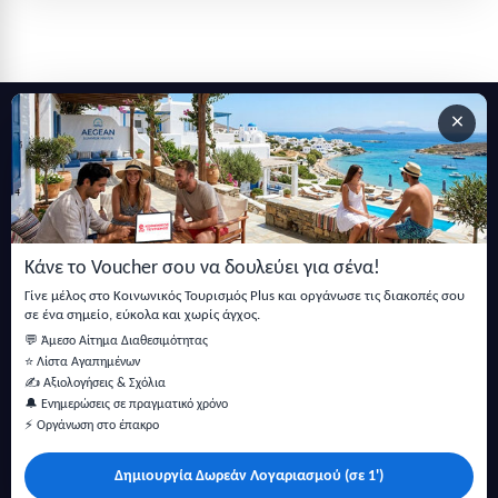
×
Εγγραφείτε στο newsletter μας
Μείνετε ενημερωμένοι με τις τελευταίες ειδήσεις, ανακοινώσεις
και άρθρα.
Κάνε το Voucher σου να δουλεύει για σένα!
Εγγραφή
Γίνε μέλος στο Κοινωνικός Τουρισμός Plus και οργάνωσε τις διακοπές σου
σε ένα σημείο, εύκολα και χωρίς άγχος.
💬 Άμεσο Αίτημα Διαθεσιμότητας
⭐ Λίστα Αγαπημένων
✍️ Αξιολογήσεις & Σχόλια
🔔 Ενημερώσεις σε πραγματικό χρόνο
⚡ Οργάνωση στο έπακρο
Δημιουργία Δωρεάν Λογαριασμού (σε 1')
Κάντε αναζήτηση για προσφορές σε ξενοδοχεία, σπίτια και