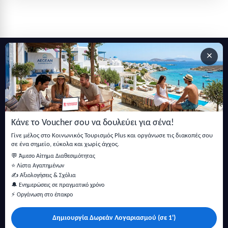
×
Εγγραφείτε στο newsletter μας
Μείνετε ενημερωμένοι με τις τελευταίες ειδήσεις, ανακοινώσεις
και άρθρα.
Κάνε το Voucher σου να δουλεύει για σένα!
Εγγραφή
Γίνε μέλος στο Κοινωνικός Τουρισμός Plus και οργάνωσε τις διακοπές σου
σε ένα σημείο, εύκολα και χωρίς άγχος.
💬 Άμεσο Αίτημα Διαθεσιμότητας
⭐ Λίστα Αγαπημένων
✍️ Αξιολογήσεις & Σχόλια
🔔 Ενημερώσεις σε πραγματικό χρόνο
⚡ Οργάνωση στο έπακρο
Δημιουργία Δωρεάν Λογαριασμού (σε 1')
Κάντε αναζήτηση για προσφορές σε ξενοδοχεία, σπίτια και