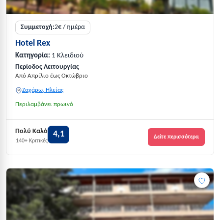
Συμμετοχή:
2€ / ημέρα
Hotel Rex
Κατηγορία:
1 Κλειδιού
Περίοδος Λειτουργίας
Από Απρίλιο έως Οκτώβριο
Ζαχάρω, Ηλείας
Περιλαμβάνει πρωινό
Πολύ Καλό
4,1
Δείτε περισσότερα
140+ Κριτικές