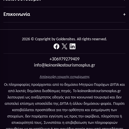
Επικοινωνία
2026 © Copyright by Goldensites. All rights reserved.
+306979279409
info@koinonikostourismosplus.gr
Απόκρυψη νομικής ενημέρωσης
Οι πληροφορίες προέρχονται από το δημόσιο Μητρώο Παρόχων ΔΥΠΑ και
από λοιπές δημόσια διαθέσιμες πηγές. Το koinonikostourismosplus.gr
λειτουργεί ως ανεξάρτητος οδηγός για τον κοινωνικό τουρισμό και δεν
αποτελεί επίσημη ιστοσελίδα της ΔΥΠΑ ή άλλου δημόσιου φορέα. Παρότι
καταβάλλεται προσπάθεια για την ορθότητα και ενημέρωση των
στοιχείων, δεν παρέχεται εγγύηση ως προς την ακρίβεια, πληρότητα ή
επικαιρότητά τους. Συνιστάται η επιβεβαίωση των πληροφοριών