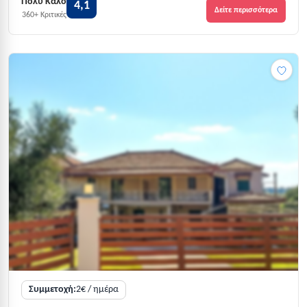
Πολύ Καλό
4,1
Δείτε περισσότερα
360+ Κριτικές
Συμμετοχή:
2€ / ημέρα