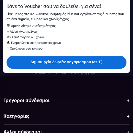
Κάνε το Voucher σου να δουλεύει για σένα!
Εγγραφή
Γίνε μέλος στο Κοινωνικός Τουρισμός Plus και οργάνωσε τις διακοπές σου
σε ένα σημείο, εύκολα και χωρίς άγχος.
💬 Άμεσο Αίτημα Διαθεσιμότητας
⭐ Λίστα Αγαπημένων
✍️ Αξιολογήσεις & Σχόλια
🔔 Ενημερώσεις σε πραγματικό χρόνο
⚡ Οργάνωση στο έπακρο
Δημιουργία Δωρεάν Λογαριασμού (σε 1')
Κάντε αναζήτηση για προσφορές σε ξενοδοχεία, σπίτια και
πολλά άλλα ευκολα και γρήγορα!
Γρήγοροι σύνδεσμοι
Κατηγορίες
Άλλοι σύνδεσμοι