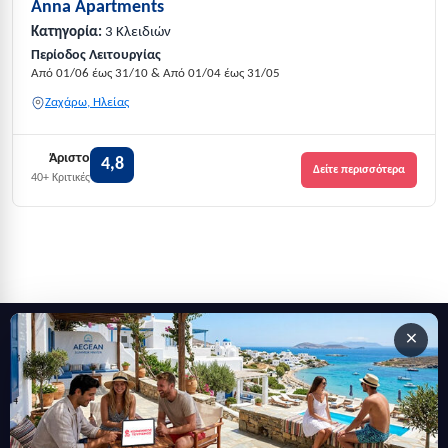
Anna Apartments
Κατηγορία:
3 Κλειδιών
Περίοδος Λειτουργίας
Από 01/06 έως 31/10 & Από 01/04 έως 31/05
Ζαχάρω, Ηλείας
Άριστο
4,8
Δείτε περισσότερα
40+ Κριτικές
×
Εγγραφείτε στο newsletter μας
Μείνετε ενημερωμένοι με τις τελευταίες ειδήσεις, ανακοινώσεις
και άρθρα.