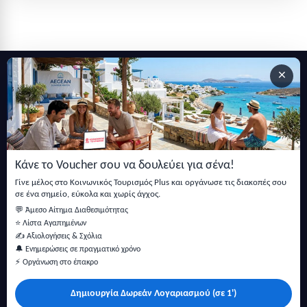
×
Εγγραφείτε στο newsletter μας
Μείνετε ενημερωμένοι με τις τελευταίες ειδήσεις, ανακοινώσεις
και άρθρα.
Κάνε το Voucher σου να δουλεύει για σένα!
Εγγραφή
Γίνε μέλος στο Κοινωνικός Τουρισμός Plus και οργάνωσε τις διακοπές σου
σε ένα σημείο, εύκολα και χωρίς άγχος.
💬 Άμεσο Αίτημα Διαθεσιμότητας
⭐ Λίστα Αγαπημένων
✍️ Αξιολογήσεις & Σχόλια
🔔 Ενημερώσεις σε πραγματικό χρόνο
⚡ Οργάνωση στο έπακρο
Δημιουργία Δωρεάν Λογαριασμού (σε 1')
Κάντε αναζήτηση για προσφορές σε ξενοδοχεία, σπίτια και