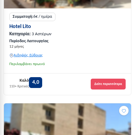
Συμμετοχή:
6€ / ημέρα
Hotel Lito
Κατηγορία:
3 Αστέρων
Περίοδος Λειτουργίας
12 μήνες
Αιδηψός, Εύβοιας
Περιλαμβάνει πρωινό
Καλό
4,0
Δείτε περισσότερα
110+ Κριτικές