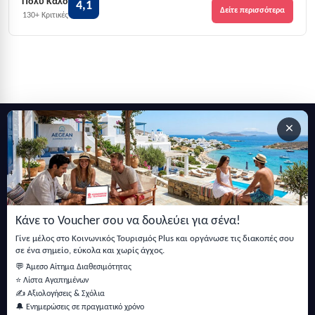
Πολύ Καλό
4,1
Δείτε περισσότερα
130+ Κριτικές
×
Εγγραφείτε στο newsletter μας
Μείνετε ενημερωμένοι με τις τελευταίες ειδήσεις, ανακοινώσεις
και άρθρα.
Κάνε το Voucher σου να δουλεύει για σένα!
Εγγραφή
Γίνε μέλος στο Κοινωνικός Τουρισμός Plus και οργάνωσε τις διακοπές σου
σε ένα σημείο, εύκολα και χωρίς άγχος.
💬 Άμεσο Αίτημα Διαθεσιμότητας
⭐ Λίστα Αγαπημένων
✍️ Αξιολογήσεις & Σχόλια
🔔 Ενημερώσεις σε πραγματικό χρόνο