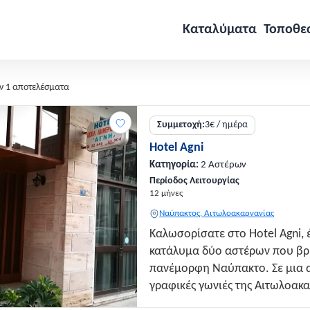
Καταλύματα
Τοποθε
ν 1 αποτελέσματα
Συμμετοχή:
3€ / ημέρα
Hotel Agni
Κατηγορία:
2 Αστέρων
Περίοδος Λειτουργίας
12 μήνες
Ναύπακτος, Αιτωλοακαρνανίας
Καλωσορίσατε στο Hotel Agni, 
κατάλυμα δύο αστέρων που βρ
πανέμορφη Ναύπακτο. Σε μια α
γραφικές γωνιές της Αιτωλοακα
Agni προσφέρει μία μοναδική 