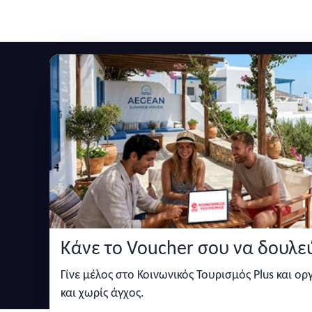
Εγγραφείτε στο newsletter μας
Μείνετε ενημερωμένοι με τις τελευταίες ειδήσεις,
Κάνε το Voucher σου να δουλεύ
Κάντε αναζήτηση για προσφορές σε ξενοδοχεία,
σπίτια και πολλά άλλα ευκολα και γρήγορα!
Γίνε μέλος στο Κοινωνικός Τουρισμός Plus και ο
και χωρίς άγχος.