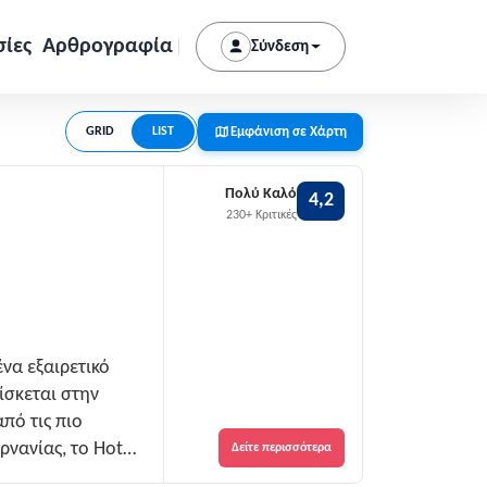
σίες
Αρθρογραφία
Σύνδεση
Εμφάνιση σε Χάρτη
GRID
LIST
Πολύ Καλό
4,2
230+ Κριτικές
ένα εξαιρετικό
ίσκεται στην
πό τις πιο
ρνανίας, το Hotel
Δείτε περισσότερα
εμπειρία διαμονής