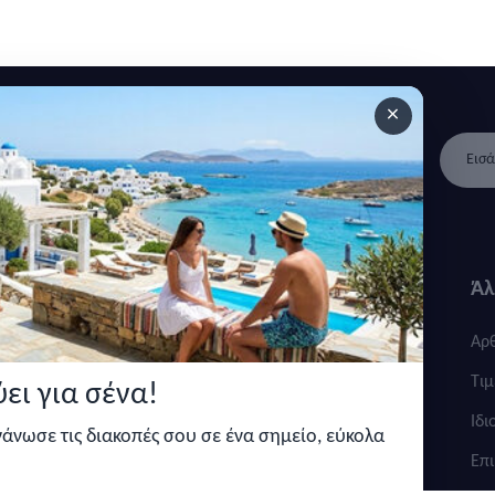
×
 ανακοινώσεις και άρθρα.
Γρήγοροι
Κατηγορίες
Άλ
σύνδεσμοι
Καταλύματα
Αρ
Σχετικά με εμάς
Τοποθεσίες
Τιμ
ει για σένα!
Πολιτική απορρήτου
Ιδι
ργάνωσε τις διακοπές σου σε ένα σημείο, εύκολα
Όροι και προυποθέσεις
Επι