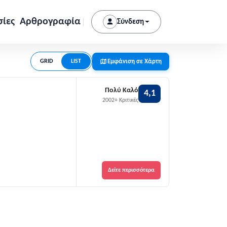
σίες
Αρθρογραφία
Σύνδεση
Εμφάνιση σε Χάρτη
GRID
LIST
Πολύ Καλό
4,1
2002+ Κριτικές
Δείτε περισσότερα