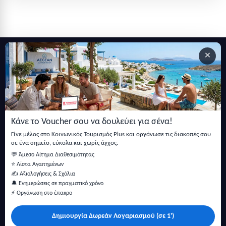
×
Εγγραφείτε στο newsletter μας
Μείνετε ενημερωμένοι με τις τελευταίες ειδήσεις, ανακοινώσεις
και άρθρα.
Κάνε το Voucher σου να δουλεύει για σένα!
Εγγραφή
Γίνε μέλος στο Κοινωνικός Τουρισμός Plus και οργάνωσε τις διακοπές σου
σε ένα σημείο, εύκολα και χωρίς άγχος.
💬 Άμεσο Αίτημα Διαθεσιμότητας
⭐ Λίστα Αγαπημένων
✍️ Αξιολογήσεις & Σχόλια
🔔 Ενημερώσεις σε πραγματικό χρόνο
⚡ Οργάνωση στο έπακρο
Δημιουργία Δωρεάν Λογαριασμού (σε 1')
Κάντε αναζήτηση για προσφορές σε ξενοδοχεία, σπίτια και