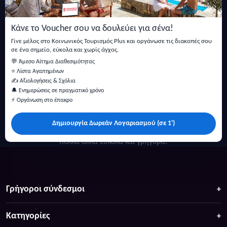
Μείνετε ενημερωμένοι με τις τελευταίες ειδήσεις, ανακοινώσεις
και άρθρα.
Κάνε το Voucher σου να δουλεύει για σένα!
Εγγραφή
Γίνε μέλος στο Κοινωνικός Τουρισμός Plus και οργάνωσε τις διακοπές σου
σε ένα σημείο, εύκολα και χωρίς άγχος.
💬 Άμεσο Αίτημα Διαθεσιμότητας
⭐ Λίστα Αγαπημένων
✍️ Αξιολογήσεις & Σχόλια
🔔 Ενημερώσεις σε πραγματικό χρόνο
⚡ Οργάνωση στο έπακρο
Δημιουργία Δωρεάν Λογαριασμού (σε 1')
Κάντε αναζήτηση για προσφορές σε ξενοδοχεία, σπίτια και
πολλά άλλα ευκολα και γρήγορα!
Γρήγοροι σύνδεσμοι
Κατηγορίες