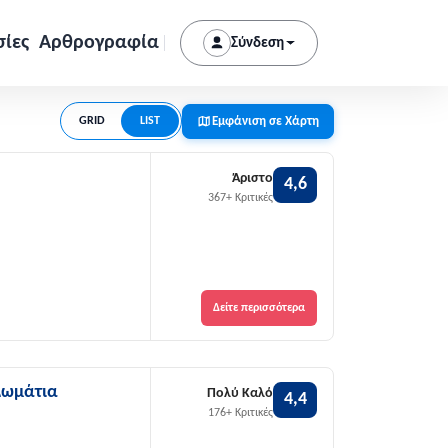
σίες
Αρθρογραφία
Σύνδεση
Εμφάνιση σε Χάρτη
GRID
LIST
Άριστο
4,6
367+ Κριτικές
Δείτε περισσότερα
Δωμάτια
Πολύ Καλό
4,4
176+ Κριτικές