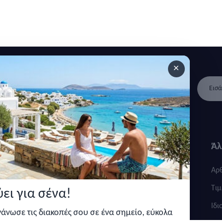
×
 ανακοινώσεις και άρθρα.
Γρήγοροι
Κατηγορίες
Άλ
σύνδεσμοι
Καταλύματα
Αρ
Σχετικά με εμάς
Τοποθεσίες
Τιμ
ει για σένα!
Πολιτική απορρήτου
Ιδι
ργάνωσε τις διακοπές σου σε ένα σημείο, εύκολα
Όροι και προυποθέσεις