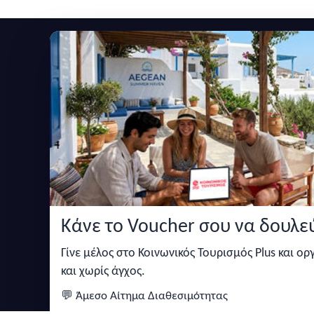
Εγγραφείτε στο newsletter μας
Μείνετε ενημερωμένοι με τις τελευταίες ειδήσεις,
Κάνε το Voucher σου να δουλεύ
Κάντε αναζήτηση για προσφορές σε ξενοδοχεία,
σπίτια και πολλά άλλα ευκολα και γρήγορα!
Γίνε μέλος στο Κοινωνικός Τουρισμός Plus και ο
και χωρίς άγχος.
💬 Άμεσο Αίτημα Διαθεσιμότητας