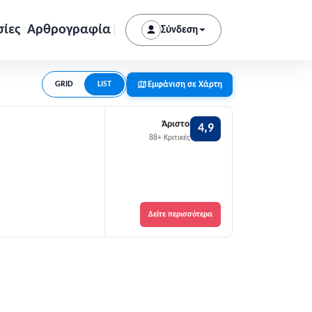
σίες
Αρθρογραφία
Σύνδεση
Εμφάνιση σε Χάρτη
GRID
LIST
Άριστο
4,9
88+ Κριτικές
Δείτε περισσότερα