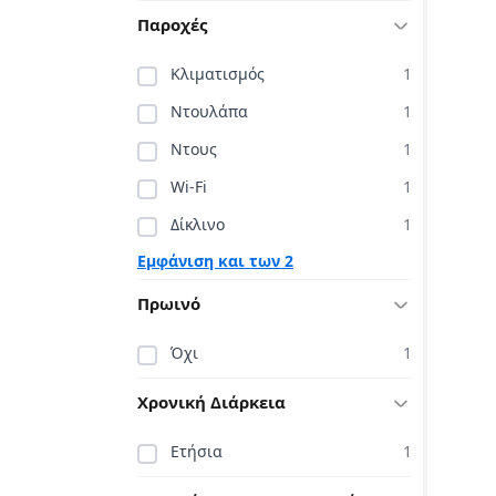
Παροχές
Κλιματισμός
1
Ντουλάπα
1
Ντους
1
Wi-Fi
1
Δίκλινο
1
Εμφάνιση και των 2
Πρωινό
Όχι
1
Χρονική Διάρκεια
Ετήσια
1