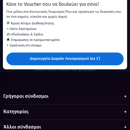
Κάνε το Voucher σου να δουλεύει για σένα!
Εγγραφή
Γίνε μέλος στο Κοινωνικός Τουρισμός Plus και οργάνωσε τις διακοπές σου
σε ένα σημείο, εύκολα και χωρίς άγχος.
💬 Άμεσο Αίτημα Διαθεσιμότητας
⭐ Λίστα Αγαπημένων
✍️ Αξιολογήσεις & Σχόλια
🔔 Ενημερώσεις σε πραγματικό χρόνο
⚡ Οργάνωση στο έπακρο
Δημιουργία Δωρεάν Λογαριασμού (σε 1')
Κάντε αναζήτηση για προσφορές σε ξενοδοχεία, σπίτια και
πολλά άλλα ευκολα και γρήγορα!
Γρήγοροι σύνδεσμοι
Κατηγορίες
Άλλοι σύνδεσμοι