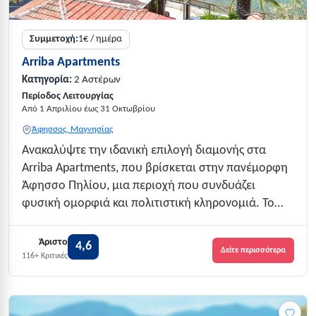
Συμμετοχή:
1€ / ημέρα
Arriba Apartments
Κατηγορία:
2 Αστέρων
Περίοδος Λειτουργίας
Από 1 Απριλίου έως 31 Οκτωβρίου
Άφησσος, Μαγνησίας
Ανακαλύψτε την ιδανική επιλογή διαμονής στα
Arriba Apartments, που βρίσκεται στην πανέμορφη
Άφησσο Πηλίου, μια περιοχή που συνδυάζει
φυσική ομορφιά και πολιτιστική κληρονομιά. Το
κατάλυμα προσφέρει άνετη και φιλόξενη
ατμόσφαιρα, ιδανική για οικογένειες και ζευγάρια
Άριστο
4,6
Δείτε περισσότερα
που επιθυμούν να αποδράσουν από την
116+ Κριτικές
καθημερινότητα και...