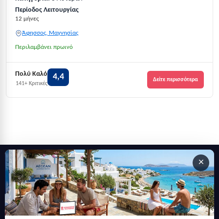
Περίοδος Λειτουργίας
12 μήνες
Άφησσος, Μαγνησίας
Περιλαμβάνει πρωινό
Πολύ Καλό
4,4
Δείτε περισσότερα
141+ Κριτικές
×
Εγγραφείτε στο newsletter μας
Μείνετε ενημερωμένοι με τις τελευταίες ειδήσεις, ανακοινώσεις
και άρθρα.