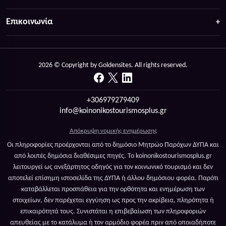
Επικοινωνία
2026 © Copyright by Goldensites. All rights reserved.
+306979279409
info@koinonikostourismosplus.gr
Απόκρυψη νομικής ενημέρωσης
Οι πληροφορίες προέρχονται από το δημόσιο Μητρώο Παρόχων ΔΥΠΑ και
από λοιπές δημόσια διαθέσιμες πηγές. Το koinonikostourismosplus.gr
λειτουργεί ως ανεξάρτητος οδηγός για τον κοινωνικό τουρισμό και δεν
αποτελεί επίσημη ιστοσελίδα της ΔΥΠΑ ή άλλου δημόσιου φορέα. Παρότι
καταβάλλεται προσπάθεια για την ορθότητα και ενημέρωση των
στοιχείων, δεν παρέχεται εγγύηση ως προς την ακρίβεια, πληρότητα ή
επικαιρότητά τους. Συνιστάται η επιβεβαίωση των πληροφοριών
απευθείας με το κατάλυμα ή τον αρμόδιο φορέα πριν από οποιαδήποτε