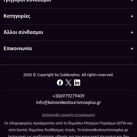
Γρήγοροι σύνδεσμοι
Κατηγορίες
Άλλοι σύνδεσμοι
Επικοινωνία
2026 © Copyright by Goldensites. All rights reserved.
+306979279409
info@koinonikostourismosplus.gr
Απόκρυψη νομικής ενημέρωσης
Οι πληροφορίες προέρχονται από το δημόσιο Μητρώο Παρόχων ΔΥΠΑ και
από λοιπές δημόσια διαθέσιμες πηγές. Το koinonikostourismosplus.gr
λειτουργεί ως ανεξάρτητος οδηγός για τον κοινωνικό τουρισμό και δεν