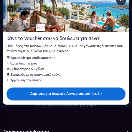
×
Εγγραφείτε στο newsletter μας
Μείνετε ενημερωμένοι με τις τελευταίες ειδήσεις, ανακοινώσεις
και άρθρα.
Κάνε το Voucher σου να δουλεύει για σένα!
Εγγραφή
Γίνε μέλος στο Κοινωνικός Τουρισμός Plus και οργάνωσε τις διακοπές σου
σε ένα σημείο, εύκολα και χωρίς άγχος.
💬 Άμεσο Αίτημα Διαθεσιμότητας
⭐ Λίστα Αγαπημένων
✍️ Αξιολογήσεις & Σχόλια
🔔 Ενημερώσεις σε πραγματικό χρόνο
⚡ Οργάνωση στο έπακρο
Δημιουργία Δωρεάν Λογαριασμού (σε 1')
Κάντε αναζήτηση για προσφορές σε ξενοδοχεία, σπίτια και
πολλά άλλα ευκολα και γρήγορα!