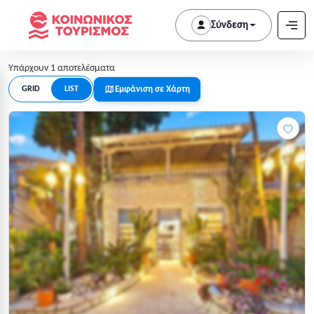
Σύνδεση
Υπάρχουν 1 αποτελέσματα
Εμφάνιση σε Χάρτη
GRID
LIST