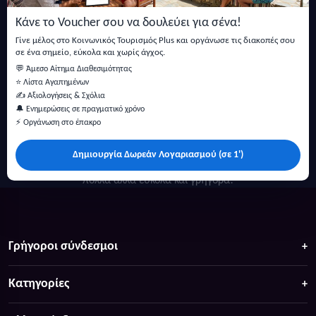
και άρθρα.
Κάνε το Voucher σου να δουλεύει για σένα!
Εγγραφή
Γίνε μέλος στο Κοινωνικός Τουρισμός Plus και οργάνωσε τις διακοπές σου
σε ένα σημείο, εύκολα και χωρίς άγχος.
💬 Άμεσο Αίτημα Διαθεσιμότητας
⭐ Λίστα Αγαπημένων
✍️ Αξιολογήσεις & Σχόλια
🔔 Ενημερώσεις σε πραγματικό χρόνο
⚡ Οργάνωση στο έπακρο
Δημιουργία Δωρεάν Λογαριασμού (σε 1')
Κάντε αναζήτηση για προσφορές σε ξενοδοχεία, σπίτια και
πολλά άλλα ευκολα και γρήγορα!
Γρήγοροι σύνδεσμοι
Κατηγορίες