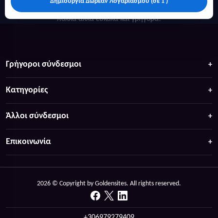
Δημιουργία Δωρεάν Λογαριασμού (σε 1')
Κάντε αναζήτηση για προσφορές σε ξενοδοχεία, σπίτια και
πολλά άλλα ευκολα και γρήγορα!
Γρήγοροι σύνδεσμοι
Κατηγορίες
Άλλοι σύνδεσμοι
Επικοινωνία
2026 © Copyright by Goldensites. All rights reserved.
+306979279409