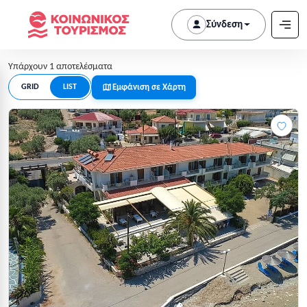
Σύνδεση
Υπάρχουν 1 αποτελέσματα
Εμφάνιση σε Χάρτη
GRID
LIST