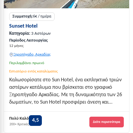
Συμμετοχή:
6€ / ημέρα
Sunset Hotel
Κατηγορία:
3 Αστέρων
Περίοδος Λειτουργίας
12 μήνες
Ξηροπήγαδο, Αρκαδίας
Περιλαμβάνει πρωινό
Εστιατόριο εντός καταλύματος
Καλωσορίσατε στο Sun Hotel, ένα εκπληκτικό τριών
αστέρων κατάλυμα που βρίσκεται στο γραφικό
Ξηροπήγαδο Αρκαδίας. Με τη δυναμικότητα των 26
δωματίων, το Sun Hotel προσφέρει άνεση και
ζεστασιά, ιδανικά για οικογένειες και ζευγάρια που
επιθυμούν να εξερευνήσουν τη φυσική ομορφιά
Πολύ Καλό
4,5
Δείτε περισσότερα
της περιοχής. Η τοποθεσία του είναι στρατηγ...
200+ Κριτικές