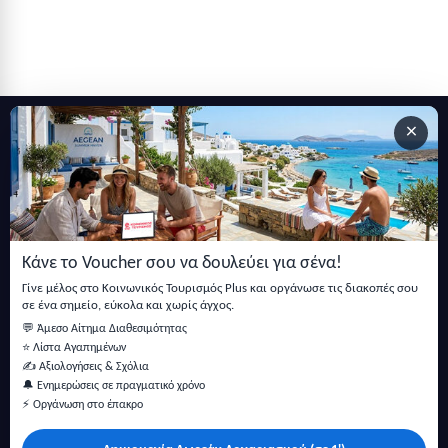
×
Εγγραφείτε στο newsletter μας
Μείνετε ενημερωμένοι με τις τελευταίες ειδήσεις, ανακοινώσεις
και άρθρα.
Κάνε το Voucher σου να δουλεύει για σένα!
Εγγραφή
Γίνε μέλος στο Κοινωνικός Τουρισμός Plus και οργάνωσε τις διακοπές σου
σε ένα σημείο, εύκολα και χωρίς άγχος.
💬 Άμεσο Αίτημα Διαθεσιμότητας
⭐ Λίστα Αγαπημένων
✍️ Αξιολογήσεις & Σχόλια
🔔 Ενημερώσεις σε πραγματικό χρόνο
⚡ Οργάνωση στο έπακρο