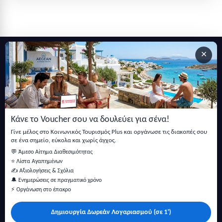
×
Εγγραφείτε στο newsletter μας
Μείνετε ενημερωμένοι με τις τελευταίες ειδήσεις, ανακοινώσεις
και άρθρα.
Κάνε το Voucher σου να δουλεύει για σένα!
Εγγραφή
Γίνε μέλος στο Κοινωνικός Τουρισμός Plus και οργάνωσε τις διακοπές σου
σε ένα σημείο, εύκολα και χωρίς άγχος.
💬 Άμεσο Αίτημα Διαθεσιμότητας
⭐ Λίστα Αγαπημένων
✍️ Αξιολογήσεις & Σχόλια
🔔 Ενημερώσεις σε πραγματικό χρόνο
⚡ Οργάνωση στο έπακρο
Δημιουργία Δωρεάν Λογαριασμού (σε 1')
Κάντε αναζήτηση για προσφορές σε ξενοδοχεία, σπίτια και