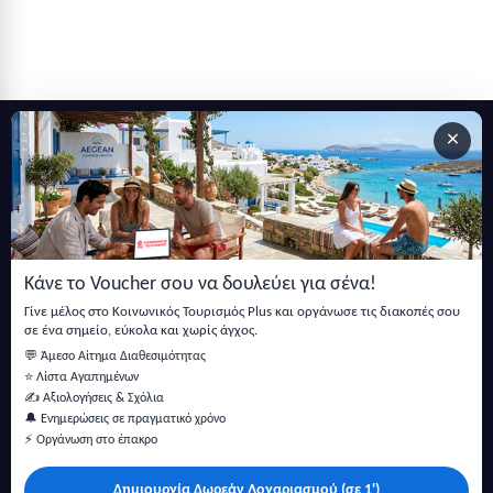
×
Εγγραφείτε στο newsletter μας
Μείνετε ενημερωμένοι με τις τελευταίες ειδήσεις, ανακοινώσεις
και άρθρα.
Κάνε το Voucher σου να δουλεύει για σένα!
Εγγραφή
Γίνε μέλος στο Κοινωνικός Τουρισμός Plus και οργάνωσε τις διακοπές σου
σε ένα σημείο, εύκολα και χωρίς άγχος.
💬 Άμεσο Αίτημα Διαθεσιμότητας
⭐ Λίστα Αγαπημένων
✍️ Αξιολογήσεις & Σχόλια
🔔 Ενημερώσεις σε πραγματικό χρόνο
⚡ Οργάνωση στο έπακρο
Δημιουργία Δωρεάν Λογαριασμού (σε 1')