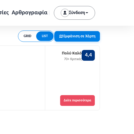
σίες
Αρθρογραφία
Σύνδεση
Εμφάνιση σε Χάρτη
GRID
LIST
Πολύ Καλό
4,4
70+ Κριτικές
Δείτε περισσότερα