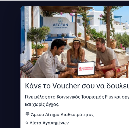
Εγγραφείτε στο newsletter μας
Μείνετε ενημερωμένοι με τις τελευταίες ειδήσεις,
Κάνε το Voucher σου να δουλεύ
Κάντε αναζήτηση για προσφορές σε ξενοδοχεία,
σπίτια και πολλά άλλα ευκολα και γρήγορα!
Γίνε μέλος στο Κοινωνικός Τουρισμός Plus και ο
και χωρίς άγχος.
💬 Άμεσο Αίτημα Διαθεσιμότητας
⭐ Λίστα Αγαπημένων